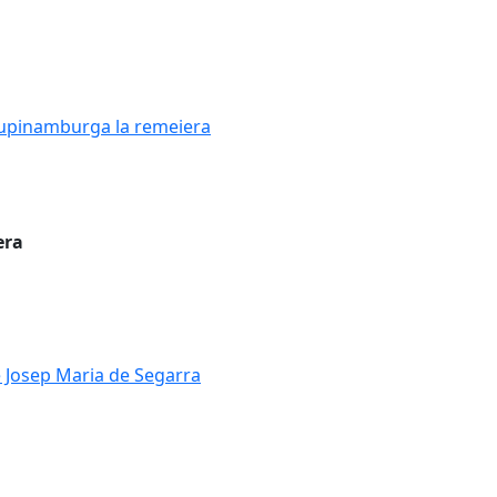
 Tupinamburga la remeiera
 Tupinamburga la remeiera
era
de Josep Maria de Segarra
de Josep Maria de Segarra