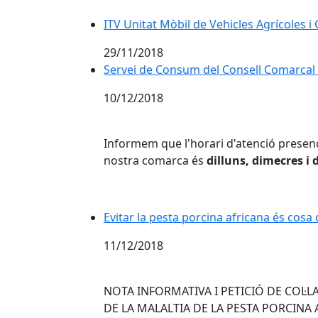
ITV Unitat Mòbil de Vehicles Agrícoles i
ITV Unitat Mòbil de Vehicles Agrícoles i
29/11/2018
Servei de Consum del Consell Comarcal 
Servei de Consum del Consell Comarcal 
10/12/2018
Informem que l'horari d'atenció presenc
nostra comarca és
dilluns, dimecres i 
Evitar la pesta porcina africana és cosa 
Evitar la pesta porcina africana és cosa 
11/12/2018
NOTA INFORMATIVA I PETICIÓ DE COL·
DE LA MALALTIA DE LA PESTA PORCINA