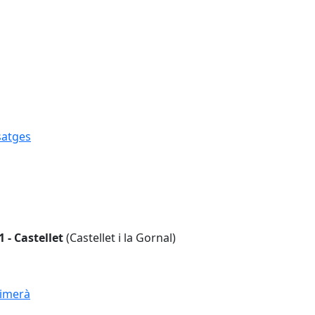
satges
satges
31 - Castellet
(Castellet i la Gornal)
uimerà
uimerà