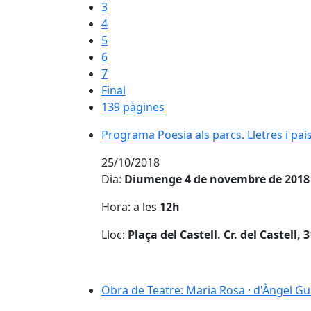
3
4
5
6
7
Final
139 pàgines
Programa Poesia als parcs. Lletres i pai
Programa Poesia als parcs. Lletres i pai
25/10/2018
Dia:
Diumenge 4 de novembre de 2018
Hora: a les
12h
Lloc:
Plaça del Castell. Cr. del Castell, 
Obra de Teatre: Maria Rosa · d'Àngel G
Obra de Teatre: Maria Rosa · d'Àngel G