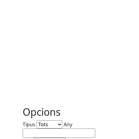
Opcions
Tipus
Any