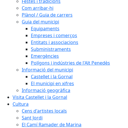
Festes i tradicions
Com arribar-hi
Plànol / Guia de carrers
Guia del municipi
Equipaments
Empreses i comerços
Entitats i associacions
Subministraments
Emergències
Polígons i indústries de l'Alt Penedès
Informació del municipi
Castellet i la Gornal
El municipi en xifres
Informació geogràfica
Visita Castellet i la Gornal
Cultura
Cens d'artistes locals
Sant Jordi
El Camí Ramader de Marina