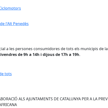
 Ciclomotors
 Ciclomotors
de l'Alt Penedès
de l'Alt Penedès
ial a les persones consumidores de tots els municipis de la
divendres de 9h a 14h i dijous de 17h a 19h
.
de tots
de tots
LABORACIÓ ALS AJUNTAMENTS DE CATALUNYA PER A LA PRE
 AFRICANA