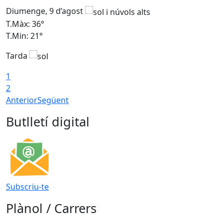
Diumenge, 9 d’agost
D
T.Màx: 36°
T
T.Min: 21°
T
Tarda
T
1
2
Anterior
Següent
Butlletí digital
Subscriu-te
Plànol / Carrers