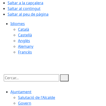
Saltar a la capçalera
Saltar al contingut
Saltar al peu de pàgina
Idiomes
Català
Castellà
Anglès
Alemany
Francès
09.08.2026 | 12:35
Cercar:
Ajuntament
Salutació de l'Alcalde
Govern