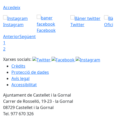
Accedeix
Instagram
Twitter
Ofici
Facebook
Anterior
Següent
1
2
Xarxes socials:
Crèdits
Protecció de dades
Avís legal
Accessibilitat
Ajuntament de Castellet i la Gornal
Carrer de Rosselló, 19-23 - la Gornal
08729 Castellet i la Gornal
Tel. 977 670 326