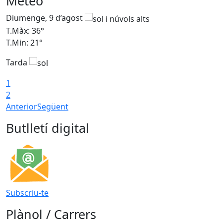
Meteo
Diumenge, 9 d’agost
D
T.Màx: 36°
T
T.Min: 21°
T
Tarda
T
1
2
Anterior
Següent
Butlletí digital
Subscriu-te
Plànol / Carrers