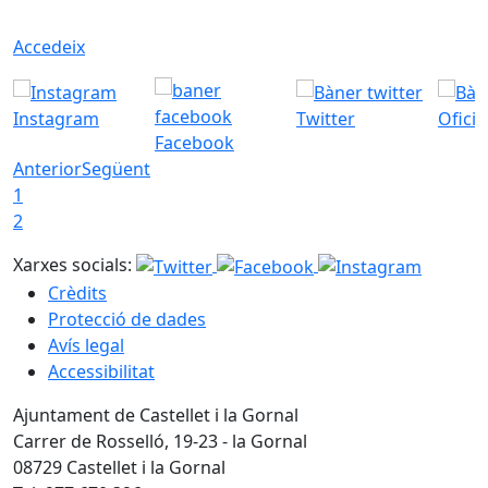
Accedeix
Instagram
Twitter
Ofici
Facebook
Anterior
Següent
1
2
Xarxes socials:
Crèdits
Protecció de dades
Avís legal
Accessibilitat
Ajuntament de Castellet i la Gornal
Carrer de Rosselló, 19-23 - la Gornal
08729 Castellet i la Gornal