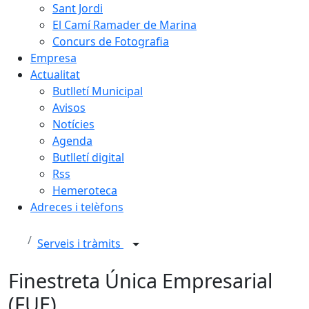
Sant Jordi
El Camí Ramader de Marina
Concurs de Fotografia
Empresa
Actualitat
Butlletí Municipal
Avisos
Notícies
Agenda
Butlletí digital
Rss
Hemeroteca
Adreces i telèfons
Serveis i tràmits
Finestreta Única Empresarial
(FUE)