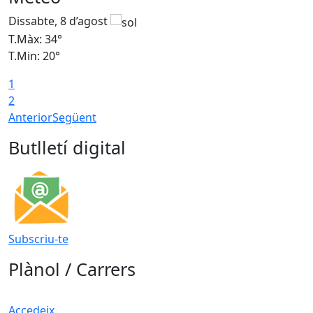
Dissabte, 8 d’agost
D
T.Màx: 34°
T
T.Min: 20°
T
1
2
Anterior
Següent
Butlletí digital
Subscriu-te
Plànol / Carrers
Accedeix