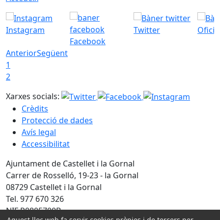
Instagram
Twitter
Ofici
Facebook
Anterior
Següent
1
2
Xarxes socials:
Crèdits
Protecció de dades
Avís legal
Accessibilitat
Ajuntament de Castellet i la Gornal
Carrer de Rosselló, 19-23 - la Gornal
08729 Castellet i la Gornal
Tel. 977 670 326
NIF P0805700B
Aquest lloc web fa servir cookies pròpies i de tercers per