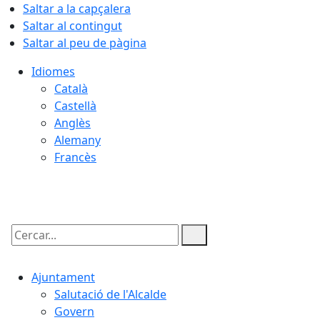
Saltar a la capçalera
Saltar al contingut
Saltar al peu de pàgina
Idiomes
Català
Castellà
Anglès
Alemany
Francès
08.08.2026 | 07:36
Cercar:
Ajuntament
Salutació de l'Alcalde
Govern