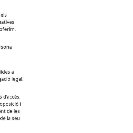
dels
atives i
 oferim.
rsona
ides a
gació legal.
s d’accés,
 oposició i
ent de les
de la seu