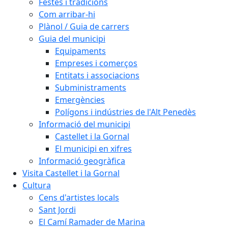
Festes i tradicions
Com arribar-hi
Plànol / Guia de carrers
Guia del municipi
Equipaments
Empreses i comerços
Entitats i associacions
Subministraments
Emergències
Polígons i indústries de l'Alt Penedès
Informació del municipi
Castellet i la Gornal
El municipi en xifres
Informació geogràfica
Visita Castellet i la Gornal
Cultura
Cens d'artistes locals
Sant Jordi
El Camí Ramader de Marina