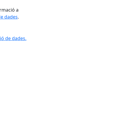
rmació a
de dades
.
ió de dades.