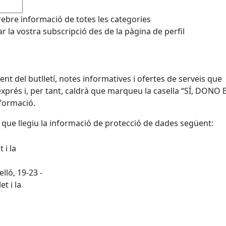
 rebre informació de totes les categories
 la vostra subscripció des de la pàgina de perfil
ent del butlletí, notes informatives i ofertes de serveis que
xprés i, per tant, caldrà que marqueu la casella “SÍ, DONO 
formació.
 que llegiu la informació de protecció de dades següent:
 i la
lló, 19-23 -
et i la