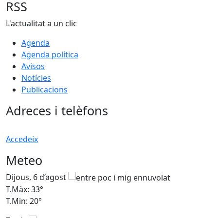
RSS
L'actualitat a un clic
Agenda
Agenda política
Avisos
Notícies
Publicacions
Adreces i telèfons
Accedeix
Meteo
Dijous, 6 d’agost
D
T.Màx: 33°
T
T.Min: 20°
T