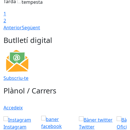
Tarda
1
2
Anterior
Següent
Butlletí digital
Subscriu-te
Plànol / Carrers
Accedeix
Instagram
Twitter
Ofici