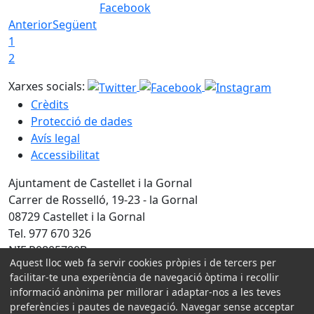
Facebook
Anterior
Següent
1
2
Xarxes socials:
Crèdits
Protecció de dades
Avís legal
Accessibilitat
Ajuntament de Castellet i la Gornal
Carrer de Rosselló, 19-23 - la Gornal
08729 Castellet i la Gornal
Tel. 977 670 326
NIF P0805700B
Aquest lloc web fa servir cookies pròpies i de tercers per
facilitar-te una experiència de navegació òptima i recollir
Amb la col·laboració de:
informació anònima per millorar i adaptar-nos a les teves
preferències i pautes de navegació. Navegar sense acceptar