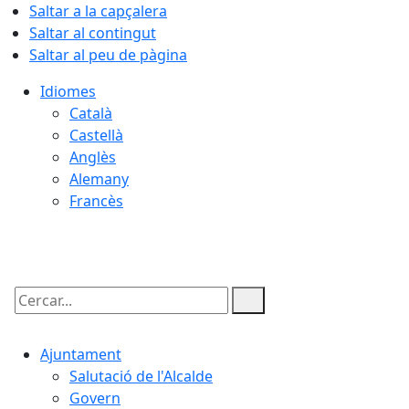
Saltar a la capçalera
Saltar al contingut
Saltar al peu de pàgina
Idiomes
Català
Castellà
Anglès
Alemany
Francès
06.08.2026 | 07:01
Cercar:
Ajuntament
Salutació de l'Alcalde
Govern