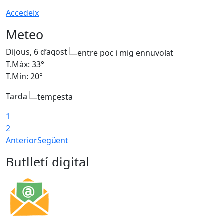
Accedeix
Meteo
Dijous, 6 d’agost
D
T.Màx: 33°
T
T.Min: 20°
T
Tarda
1
2
Anterior
Següent
Butlletí digital