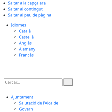
Saltar a la capçalera
Saltar al contingut
Saltar al peu de pàgina
Idiomes
Català
Castellà
Anglès
Alemany
Francès
06.08.2026 | 11:55
Cercar:
Ajuntament
Salutació de l'Alcalde
Govern