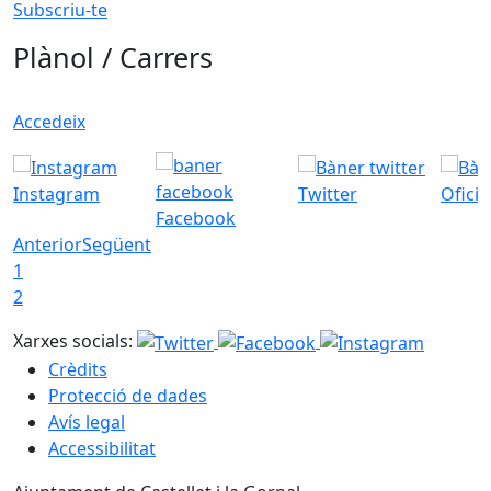
Subscriu-te
Plànol / Carrers
Accedeix
Instagram
Twitter
Ofici
Facebook
Anterior
Següent
1
2
Xarxes socials:
Crèdits
Protecció de dades
Avís legal
Accessibilitat