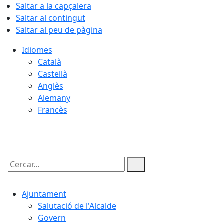
Saltar a la capçalera
Saltar al contingut
Saltar al peu de pàgina
Idiomes
Català
Castellà
Anglès
Alemany
Francès
07.08.2026 | 03:22
Cercar:
Ajuntament
Salutació de l'Alcalde
Govern