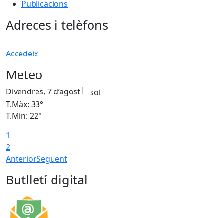
Publicacions
Adreces i telèfons
Accedeix
Meteo
Divendres, 7 d’agost
D
T.Màx: 33°
T
T.Min: 22°
T
1
2
Anterior
Següent
Butlletí digital