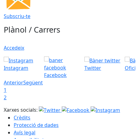
Subscriu-te
Plànol / Carrers
Accedeix
Instagram
Twitter
Ofici
Facebook
Anterior
Següent
1
2
Xarxes socials:
Crèdits
Protecció de dades
Avís legal