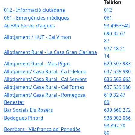
Telèfon
012 - Informació ciutadana
012
061 - Emergències mèdiques
061
AGBAR Servei d'aigües
93 4953540
690 32 67
Allotjament / HUT - Cal Vimon
87
977 18 21
Allotjament Rural - La Casa Gran Clariana
14
Allotjament Rural - Mas Pigot
629 507 983
Allotjament/ Casa Rural - Ca l'Helena
637 539 980
Allotjament/ Casa Rural - Cal Servent
636 563 662
Allotjament/ Casa Rural - Cal Tomas
637 539 980
Allotjament/ Casa Rural - Romegosa
619 32 47
Benestar
89
Bar Socials Els Rosers
630 660 272
Bodegues Pinord
938 903 066
93 892 20
Bombers - Vilafranca del Penedès
80