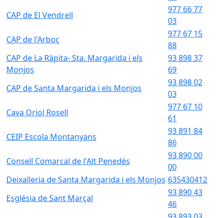
977 66 77
CAP de El Vendrell
03
977 67 15
CAP de l'Arboç
88
CAP de La Ràpita- Sta. Margarida i els
93 898 37
Monjos
69
93 898 02
CAP de Santa Margarida i els Monjos
03
977 67 10
Cava Oriol Rosell
61
93 891 84
CEIP Escola Montanyans
86
93 890 00
Consell Comarcal de l'Alt Penedès
00
Deixalleria de Santa Margarida i els Monjos
635430412
93 890 43
Església de Sant Marçal
46
93 893 03