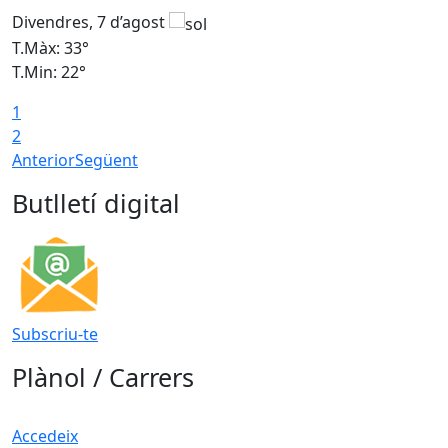
Divendres, 7 d’agost
D
T.Màx: 33°
T
T.Min: 22°
T
1
2
Anterior
Següent
Butlletí digital
Subscriu-te
Plànol / Carrers
Accedeix