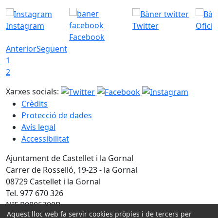
Instagram
Twitter
Ofici
Facebook
Anterior
Següent
1
2
Xarxes socials:
Crèdits
Protecció de dades
Avís legal
Accessibilitat
Ajuntament de Castellet i la Gornal
Carrer de Rosselló, 19-23 - la Gornal
08729 Castellet i la Gornal
Tel. 977 670 326
NIF P0805700B
Aquest lloc web fa servir cookies pròpies i de tercers per