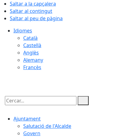
Saltar a la capçalera
Saltar al contingut
Saltar al peu de pàgina
Idiomes
Català
Castellà
Anglès
Alemany
Francès
07.08.2026 | 03:13
Cercar:
Ajuntament
Salutació de l'Alcalde
Govern