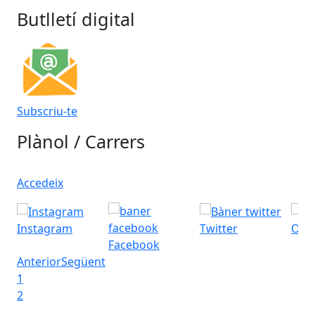
Butlletí digital
Subscriu-te
Plànol / Carrers
Accedeix
Instagram
Twitter
Ofic
Facebook
Anterior
Següent
1
2