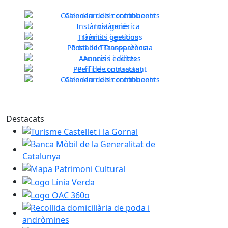
Calendari dels contribuents
Instància genèrica
Tràmits i gestions
Previous
Next
Portal de Transparència
Anuncis i edictes
Perfil de contractant
Calendari dels contribuents
Previous
Next
Destacats
Turisme Castellet i la Gornal
Banca Mòbil de la Generalitat de Catalunya
Mapa Patrimoni Cultural
Logo Línia Verda
Logo OAC 360o
Recollida domiciliària de poda i andròmines