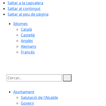
Saltar a la capçalera
Saltar al contingut
Saltar al peu de pàgina
Idiomes
Català
Castellà
Anglès
Alemany
Francès
07.08.2026 | 15:08
Cercar:
Ajuntament
Salutació de l'Alcalde
Govern