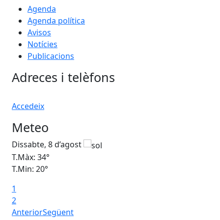
Agenda
Agenda política
Avisos
Notícies
Publicacions
Adreces i telèfons
Accedeix
Meteo
Dissabte, 8 d’agost
Di
T.Màx: 34°
T.M
T.Min: 20°
T.M
1
2
Anterior
Següent