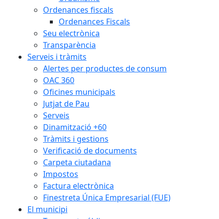
Ordenances fiscals
Ordenances Fiscals
Seu electrònica
Transparència
Serveis i tràmits
Alertes per productes de consum
OAC 360
Oficines municipals
Jutjat de Pau
Serveis
Dinamització +60
Tràmits i gestions
Verificació de documents
Carpeta ciutadana
Impostos
Factura electrònica
Finestreta Única Empresarial (FUE)
El municipi