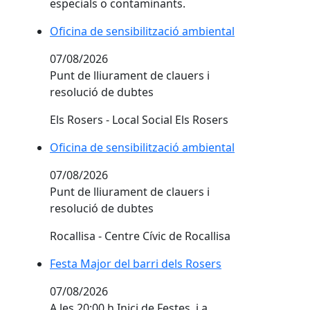
especials o contaminants.
Oficina de sensibilització ambiental
07/08/2026
Punt de lliurament de clauers i
resolució de dubtes
Els Rosers - Local Social Els Rosers
Oficina de sensibilització ambiental
07/08/2026
Punt de lliurament de clauers i
resolució de dubtes
Rocallisa - Centre Cívic de Rocallisa
Festa Major del barri dels Rosers
Festa Major del barri dels Rosers
07/08/2026
A les 20:00 h Inici de Festes, i a