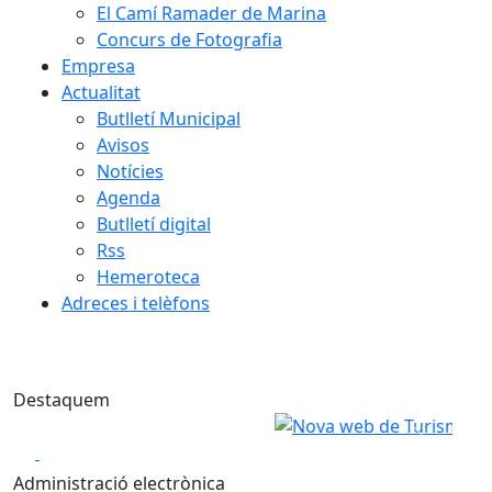
El Camí Ramader de Marina
Concurs de Fotografia
Empresa
Actualitat
Butlletí Municipal
Avisos
Notícies
Agenda
Butlletí digital
Rss
Hemeroteca
Adreces i telèfons
Nova web de Turisme
Destaquem
Nova web de Turisme
Anterior
Següent
Play
Play
Administració electrònica