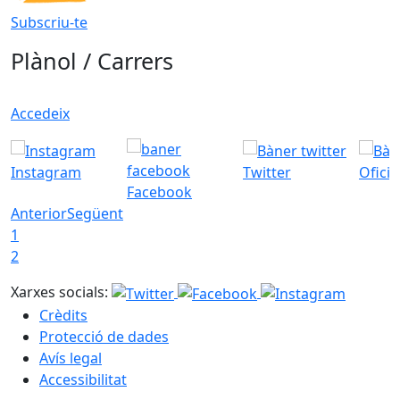
Subscriu-te
Plànol / Carrers
Accedeix
Instagram
Twitter
Ofici
Facebook
Anterior
Següent
1
2
Xarxes socials:
Crèdits
Protecció de dades
Avís legal
Accessibilitat