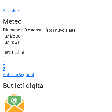
Accedeix
Meteo
Diumenge, 9 d’agost
D
T.Màx: 36°
T
T.Min: 21°
T
Tarda
T
1
2
Anterior
Següent
Butlletí digital