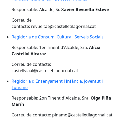
Responsable: Alcalde, Sr.
Xavier Revuelta Esteve
Correu de
contacte: revueltaej@castelletilagornal.cat
Regidoria de Consum, Cultura i Serveis Socials
Regidoria de Consum, Cultura i Serveis Socials
Responsable: 1er Tinent d'Alcalde, Sra.
Alícia
Castellví Alcaraz
Correu de contacte:
castellviaal@castelletilagornal.cat
Regidoria d'Ensenyament i Infància, Joventut i Turism
Regidoria d'Ensenyament i Infància, Joventut i
Turisme
Responsable: 2on Tinent d´Alcalde, Sra.
Olga Piña
Marín
Correu de contacte: pinamo@castelletilagornal.cat