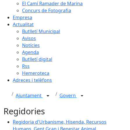
El Camí Ramader de Marina
Concurs de Fotografia
Empresa
Actualitat
Butlletí Municipal
Avisos
Notícies
Agenda
Butlletí digital
Rss
Hemeroteca
Adreces i telèfons
Ajuntament
Govern
Regidories
Regidoria d'Urbanisme, Hisenda, Recursos Humans, G
Regidoria d'Urbanisme, Hisenda, Recursos
Humans, Gent Gran i Benestar Animal