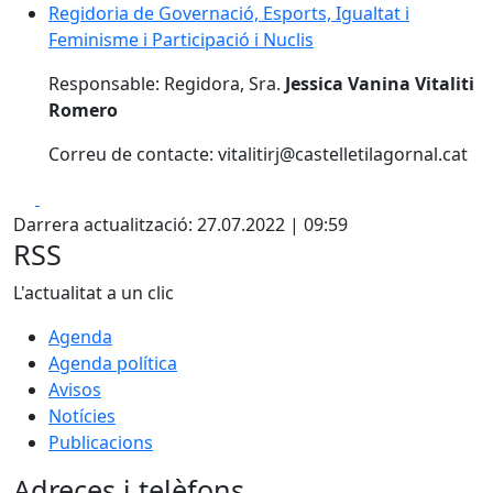
Regidoria de Governació, Esports, Igualtat i Feminisme 
Regidoria de Governació, Esports, Igualtat i
Feminisme i Participació i Nuclis
Responsable: Regidora, Sra.
Jessica Vanina Vitaliti
Romero
Correu de contacte: vitalitirj@castelletilagornal.cat
Facebook
Pdf
Darrera actualització: 27.07.2022 | 09:59
RSS
L'actualitat a un clic
Agenda
Agenda política
Avisos
Notícies
Publicacions
Adreces i telèfons