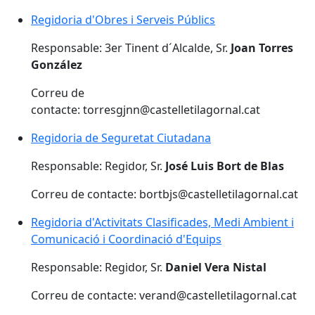
Regidoria d'Obres i Serveis Públics
Regidoria d'Obres i Serveis Públics
Responsable: 3er Tinent d´Alcalde, Sr.
Joan Torres
González
Correu de
contacte: torresgjnn@castelletilagornal.cat
Regidoria de Seguretat Ciutadana
Regidoria de Seguretat Ciutadana
Responsable: Regidor, Sr.
José Luis Bort de Blas
Correu de contacte: bortbjs@castelletilagornal.cat
Regidoria d'Activitats Clasificades, Medi Ambient i C
Regidoria d'Activitats Clasificades, Medi Ambient i
Comunicació i Coordinació d'Equips
Responsable: Regidor, Sr.
Daniel Vera Nistal
Correu de contacte: verand@castelletilagornal.cat