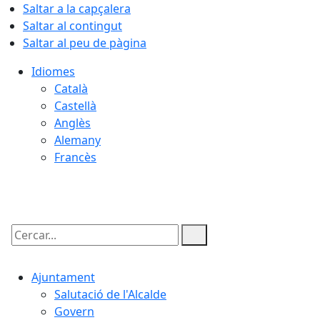
Saltar a la capçalera
Saltar al contingut
Saltar al peu de pàgina
Idiomes
Català
Castellà
Anglès
Alemany
Francès
07.08.2026 | 11:39
Cercar:
Ajuntament
Salutació de l'Alcalde
Govern