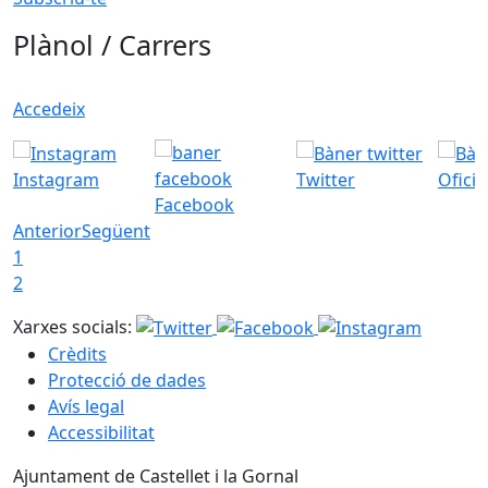
Plànol / Carrers
Accedeix
Instagram
Twitter
Ofici
Facebook
Anterior
Següent
1
2
Xarxes socials:
Crèdits
Protecció de dades
Avís legal
Accessibilitat
Ajuntament de Castellet i la Gornal