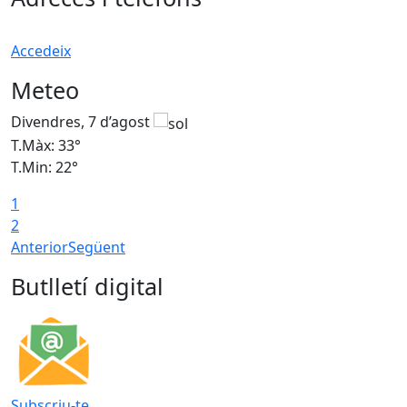
Accedeix
Meteo
Divendres, 7 d’agost
D
T.Màx: 33°
T
T.Min: 22°
T
1
2
Anterior
Següent
Butlletí digital
Subscriu-te