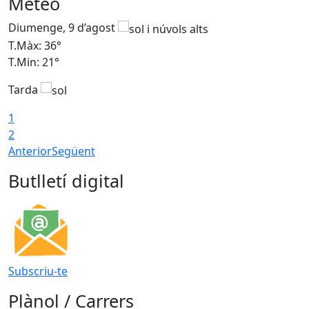
Meteo
Diumenge, 9 d’agost
D
T.Màx: 36°
T
T.Min: 21°
T
Tarda
T
1
2
Anterior
Següent
Butlletí digital
Subscriu-te
Plànol / Carrers