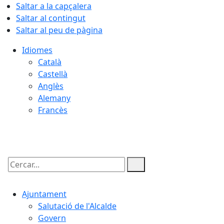
Saltar a la capçalera
Saltar al contingut
Saltar al peu de pàgina
Idiomes
Català
Castellà
Anglès
Alemany
Francès
09.08.2026 | 07:29
Cercar:
Ajuntament
Salutació de l'Alcalde
Govern