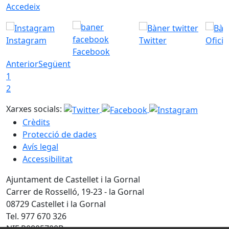
Accedeix
Instagram
Twitter
Ofici
Facebook
Anterior
Següent
1
2
Xarxes socials:
Crèdits
Protecció de dades
Avís legal
Accessibilitat
Ajuntament de Castellet i la Gornal
Carrer de Rosselló, 19-23 - la Gornal
08729 Castellet i la Gornal
Tel. 977 670 326
NIF P0805700B