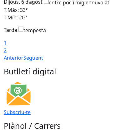
Dijous, 6 d’agost
D
T.Màx: 33°
T
T.Min: 20°
T
Tarda
1
2
Anterior
Següent
Butlletí digital
Subscriu-te
Plànol / Carrers