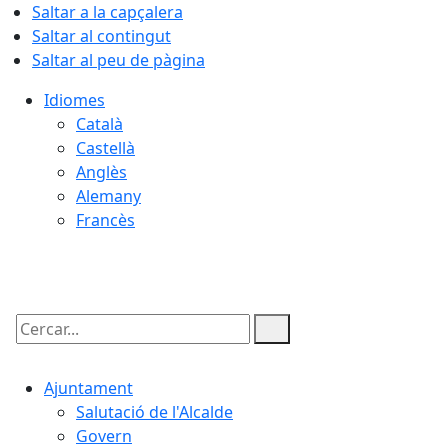
Saltar a la capçalera
Saltar al contingut
Saltar al peu de pàgina
Idiomes
Català
Castellà
Anglès
Alemany
Francès
06.08.2026 | 11:46
Cercar:
Ajuntament
Salutació de l'Alcalde
Govern