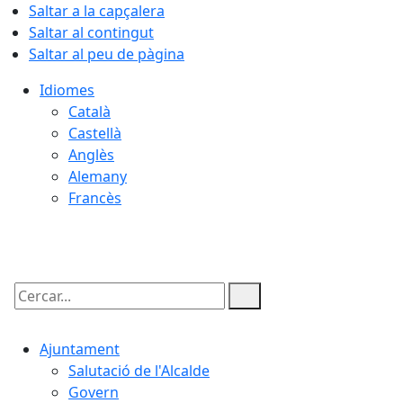
Saltar a la capçalera
Saltar al contingut
Saltar al peu de pàgina
Idiomes
Català
Castellà
Anglès
Alemany
Francès
08.08.2026 | 19:02
Cercar:
Ajuntament
Salutació de l'Alcalde
Govern