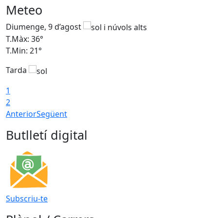
Meteo
Diumenge, 9 d’agost
D
T.Màx: 36°
T
T.Min: 21°
T
Tarda
T
1
2
Anterior
Següent
Butlletí digital
Subscriu-te