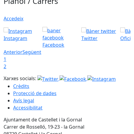
Plànol / Carrers
Accedeix
Instagram
Twitter
Ofici
Facebook
Anterior
Següent
1
2
Xarxes socials:
Crèdits
Protecció de dades
Avís legal
Accessibilitat
Ajuntament de Castellet i la Gornal
Carrer de Rosselló, 19-23 - la Gornal
08729 Castellet i la Gornal