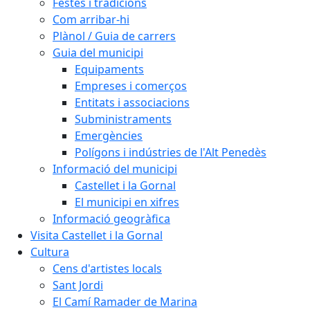
Festes i tradicions
Com arribar-hi
Plànol / Guia de carrers
Guia del municipi
Equipaments
Empreses i comerços
Entitats i associacions
Subministraments
Emergències
Polígons i indústries de l'Alt Penedès
Informació del municipi
Castellet i la Gornal
El municipi en xifres
Informació geogràfica
Visita Castellet i la Gornal
Cultura
Cens d'artistes locals
Sant Jordi
El Camí Ramader de Marina