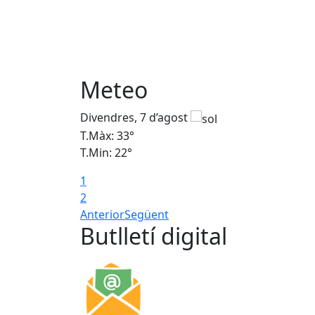
Meteo
Divendres, 7 d’agost
T.Màx: 33°
T.Min: 22°
1
2
Anterior
Següent
Butlletí digital