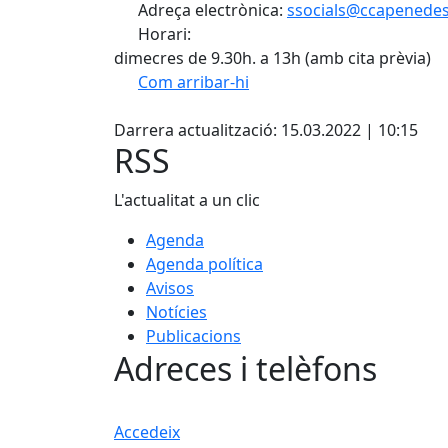
Adreça electrònica:
ssocials@ccapenedes
Horari:
dimecres de 9.30h. a 13h (amb cita prèvia)
Com arribar-hi
Facebook
+
Darrera actualització: 15.03.2022 | 10:15
−
RSS
L'actualitat a un clic
Agenda
Agenda política
Avisos
Notícies
Publicacions
Adreces i telèfons
Accedeix