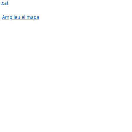
.cat
Amplieu el mapa
Leaflet
| ©
OpenStreetMap
con