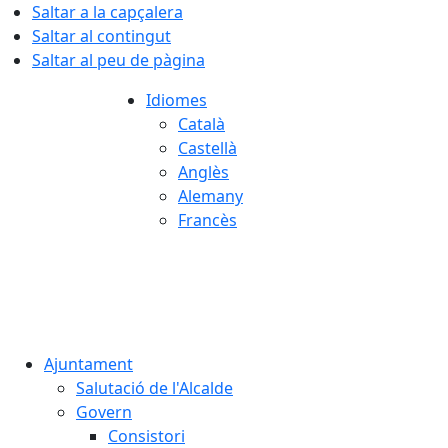
Saltar a la capçalera
Saltar al contingut
Saltar al peu de pàgina
Idiomes
Català
Castellà
Anglès
Alemany
Francès
06.08.2026 | 21:48
Ajuntament
Salutació de l'Alcalde
Govern
Consistori