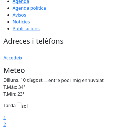
Agenda
Agenda política
Avisos
Notícies
Publicacions
Adreces i telèfons
Accedeix
Meteo
Dilluns, 10 d’agost
D
T.Màx: 34°
T
T.Min: 23°
T
Tarda
T
1
2