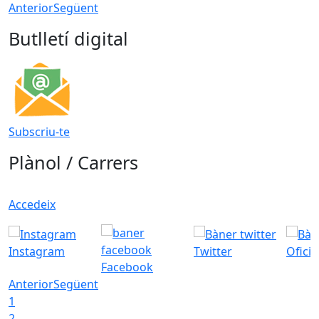
Anterior
Següent
Butlletí digital
Subscriu-te
Plànol / Carrers
Accedeix
Instagram
Twitter
Ofici
Facebook
Anterior
Següent
1
2