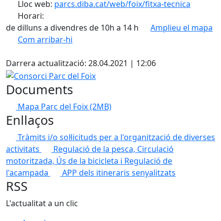
Lloc web:
parcs.diba.cat/web/foix/fitxa-tecnica
Horari:
de dilluns a divendres de 10h a 14 h
Amplieu el mapa
Com arribar-hi
Leaflet
| ©
OpenStreetMap
contributors
Facebook
+
Darrera actualització: 28.04.2021 | 12:06
−
Consorci Parc del Foix
Documents
Mapa Parc del Foix
(2MB)
Enllaços
Tràmits i/o sol·licituds per a l'organització de diverses
activitats
Regulació de la pesca, Circulació
motoritzada, Ús de la bicicleta i Regulació de
l'acampada
APP dels itineraris senyalitzats
RSS
L'actualitat a un clic