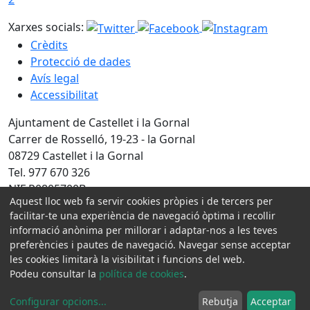
Xarxes socials:
Crèdits
Protecció de dades
Avís legal
Accessibilitat
Ajuntament de Castellet i la Gornal
Carrer de Rosselló, 19-23 - la Gornal
08729 Castellet i la Gornal
Tel. 977 670 326
NIF P0805700B
Aquest lloc web fa servir cookies pròpies i de tercers per
facilitar-te una experiència de navegació òptima i recollir
Amb la col·laboració de:
informació anònima per millorar i adaptar-nos a les teves
preferències i pautes de navegació. Navegar sense acceptar
les cookies limitarà la visibilitat i funcions del web.
Podeu consultar la
política de cookies
.
Configurar opcions
...
Rebutja
Acceptar