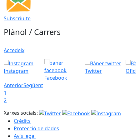
Subscriu-te
Plànol / Carrers
Accedeix
Instagram
Twitter
Ofici
Facebook
Anterior
Següent
1
2
Xarxes socials:
Crèdits
Protecció de dades
Avís legal