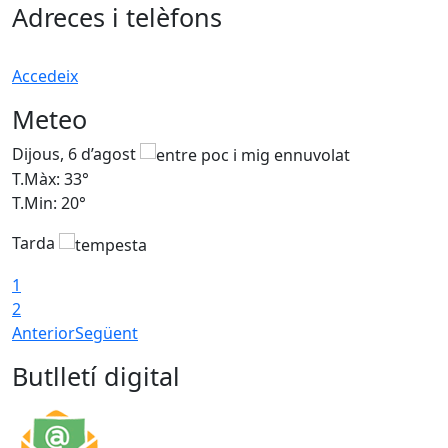
Adreces i telèfons
Accedeix
Meteo
Dijous, 6 d’agost
D
T.Màx: 33°
T
T.Min: 20°
T
Tarda
1
2
Anterior
Següent
Butlletí digital