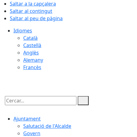
Saltar a la capçalera
Saltar al contingut
Saltar al peu de pàgina
Idiomes
Català
Castellà
Anglès
Alemany
Francès
06.08.2026 | 11:45
Cercar:
Ajuntament
Salutació de l'Alcalde
Govern