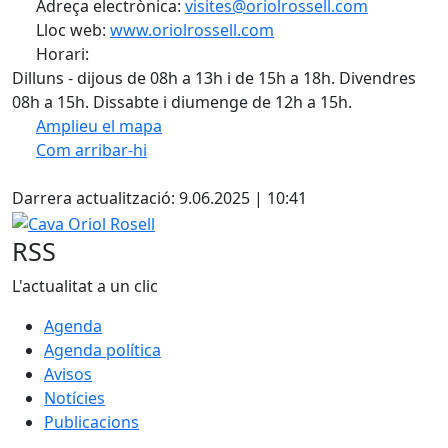
Adreça electrònica:
visites@oriolrossell.com
Lloc web:
www.oriolrossell.com
Horari:
Dilluns - dijous de 08h a 13h i de 15h a 18h. Divendres
08h a 15h. Dissabte i diumenge de 12h a 15h.
Amplieu el mapa
Com arribar-hi
Leaflet
| ©
OpenStreetMap
contributors
Facebook
+
Darrera actualització: 9.06.2025 | 10:41
−
Cava Oriol Rosell
RSS
L'actualitat a un clic
Agenda
Agenda política
Avisos
Notícies
Publicacions