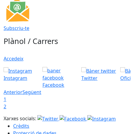
Subscriu-te
Plànol / Carrers
Accedeix
Instagram
Twitter
Ofici
Facebook
Anterior
Següent
1
2
Xarxes socials:
Crèdits
Protecció de dades