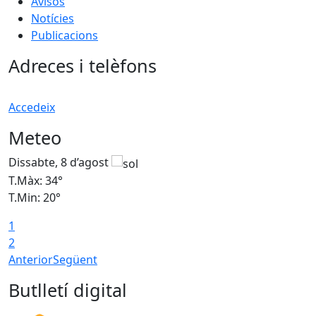
Avisos
Notícies
Publicacions
Adreces i telèfons
Accedeix
Meteo
Dissabte, 8 d’agost
D
T.Màx: 34°
T
T.Min: 20°
T
1
2
Anterior
Següent
Butlletí digital