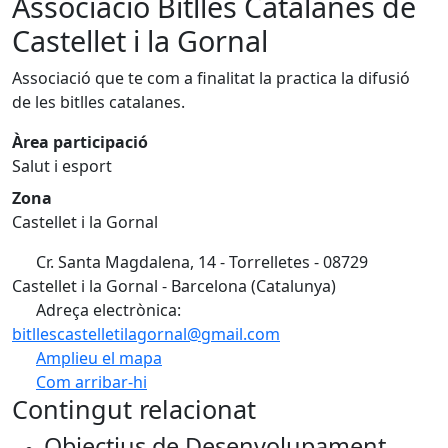
Associació Bitlles Catalanes de
Castellet i la Gornal
Associació que te com a finalitat la practica la difusió
de les bitlles catalanes.
Àrea participació
Salut i esport
Zona
Castellet i la Gornal
Cr. Santa Magdalena, 14 - Torrelletes - 08729
Castellet i la Gornal - Barcelona (Catalunya)
Adreça electrònica:
bitllescastelletilagornal@gmail.com
Amplieu el mapa
Com arribar-hi
Leaflet
| ©
OpenStreetMap
contributors
Contingut relacionat
+
Objectius de Desenvolupament