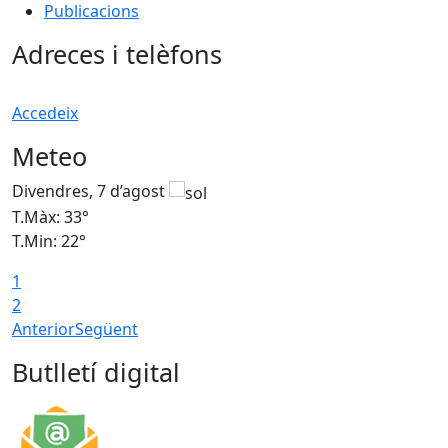
Publicacions
Adreces i telèfons
Accedeix
Meteo
Divendres, 7 d’agost
D
T.Màx: 33°
T
T.Min: 22°
T
1
2
Anterior
Següent
Butlletí digital