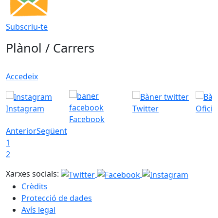
Subscriu-te
Plànol / Carrers
Accedeix
Instagram
Twitter
Ofici
Facebook
Anterior
Següent
1
2
Xarxes socials:
Crèdits
Protecció de dades
Avís legal