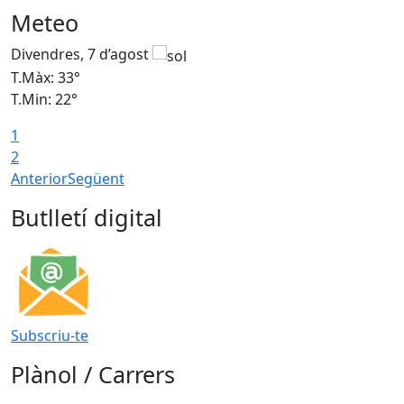
Meteo
Divendres, 7 d’agost
D
T.Màx: 33°
T
T.Min: 22°
T
1
2
Anterior
Següent
Butlletí digital
Subscriu-te
Plànol / Carrers