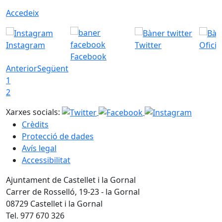
Accedeix
Instagram
Twitter
Ofici
Facebook
Anterior
Següent
1
2
Xarxes socials:
Crèdits
Protecció de dades
Avís legal
Accessibilitat
Ajuntament de Castellet i la Gornal
Carrer de Rosselló, 19-23 - la Gornal
08729 Castellet i la Gornal
Tel. 977 670 326