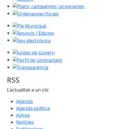
Plans, campanyes i programes
Ordenances fiscals
Ple Municipal
Anuncis / Edictes
Seu electrònica
Juntes de Govern
Perfil de contractant
Transparència
RSS
L'actualitat a un clic
Agenda
Agenda política
Avisos
Notícies