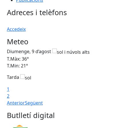
Publicacions
Adreces i telèfons
Accedeix
Meteo
Diumenge, 9 d’agost
Dil
T.Màx: 36°
T.M
T.Min: 21°
T.M
Tarda
Ta
1
2
Anterior
Següent
Butlletí digital