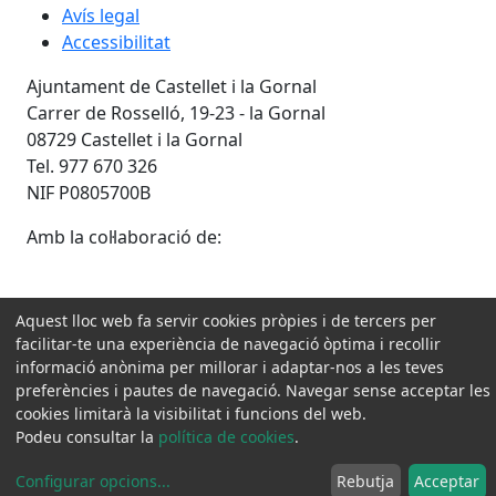
Avís legal
Accessibilitat
Ajuntament de Castellet i la Gornal
Carrer de Rosselló, 19-23 - la Gornal
08729 Castellet i la Gornal
Tel. 977 670 326
NIF P0805700B
Amb la col·laboració de:
Aquest lloc web fa servir cookies pròpies i de tercers per
facilitar-te una experiència de navegació òptima i recollir
informació anònima per millorar i adaptar-nos a les teves
preferències i pautes de navegació. Navegar sense acceptar les
cookies limitarà la visibilitat i funcions del web.
Podeu consultar la
política de cookies
.
Configurar opcions
...
Rebutja
Acceptar