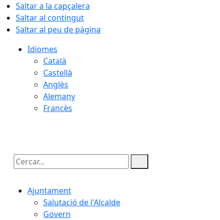
Saltar a la capçalera
Saltar al contingut
Saltar al peu de pàgina
Idiomes
Català
Castellà
Anglès
Alemany
Francès
08.08.2026 | 17:21
Cercar:
Ajuntament
Salutació de l'Alcalde
Govern