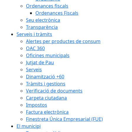
Ordenances fiscals
Ordenances Fiscals
Seu electrònica
Transparència
Serveis i tràmits
Alertes per productes de consum
OAC 360
Oficines municipals
Jutjat de Pau
Serveis
Dinamització +60
Tràmits i gestions
Verificació de documents
Carpeta ciutadana
Impostos
Factura electrònica
Finestreta Única Empresarial (FUE)
El municipi