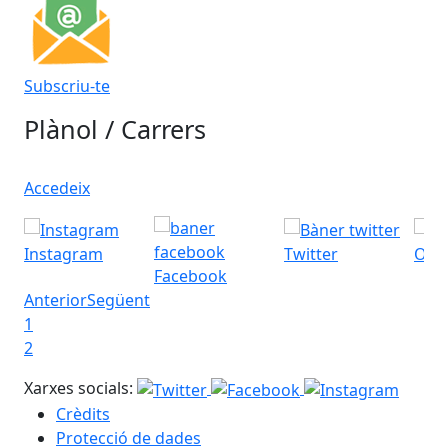
Subscriu-te
Plànol / Carrers
Accedeix
Instagram
Twitter
Ofic
Facebook
Anterior
Següent
1
2
Xarxes socials:
Crèdits
Protecció de dades