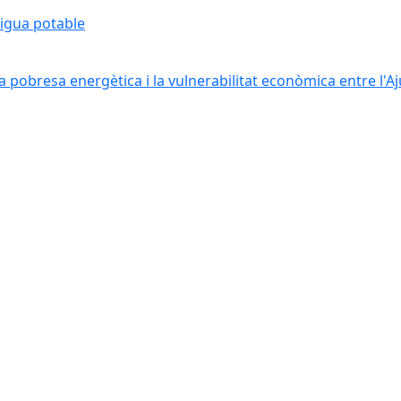
aigua potable
 pobresa energètica i la vulnerabilitat econòmica entre l'