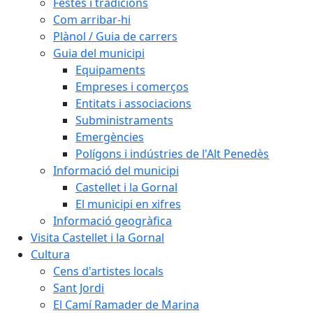
Festes i tradicions
Com arribar-hi
Plànol / Guia de carrers
Guia del municipi
Equipaments
Empreses i comerços
Entitats i associacions
Subministraments
Emergències
Polígons i indústries de l'Alt Penedès
Informació del municipi
Castellet i la Gornal
El municipi en xifres
Informació geogràfica
Visita Castellet i la Gornal
Cultura
Cens d'artistes locals
Sant Jordi
El Camí Ramader de Marina