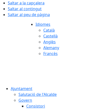
Saltar a la capçalera
Saltar al contingut
Saltar al peu de pàgina
Idiomes
Català
Castellà
Anglès
Alemany
Francès
08.08.2026 | 16:09
Ajuntament
Salutació de l'Alcalde
Govern
Consistori