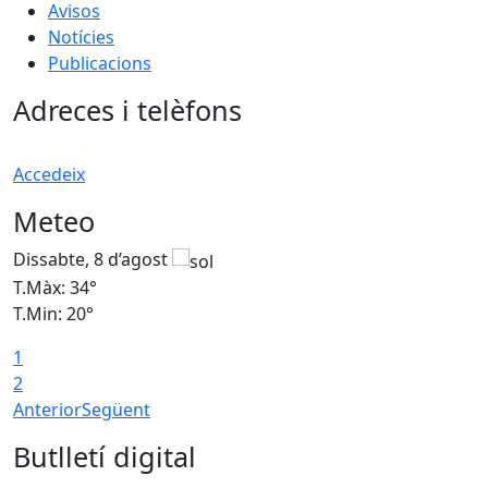
Avisos
Notícies
Publicacions
Adreces i telèfons
Accedeix
Meteo
Dissabte, 8 d’agost
D
T.Màx: 34°
T
T.Min: 20°
T
1
2
Anterior
Següent
Butlletí digital