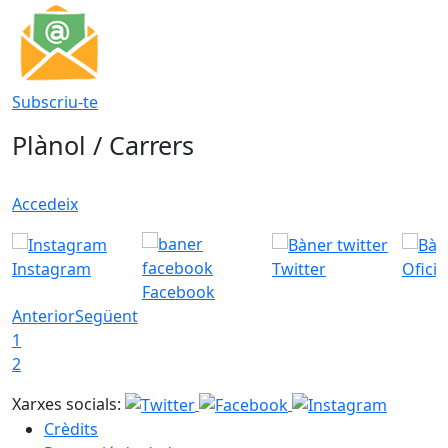
Subscriu-te
Plànol / Carrers
Accedeix
Instagram
Twitter
Ofici
Facebook
Anterior
Següent
1
2
Xarxes socials:
Crèdits