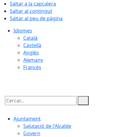
Saltar a la capçalera
Saltar al contingut
Saltar al peu de pàgina
Idiomes
Català
Castellà
Anglès
Alemany
Francès
07.08.2026 | 20:34
Cercar:
Ajuntament
Salutació de l'Alcalde
Govern