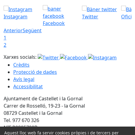
Instagram
Twitter
Ofici
Facebook
Anterior
Següent
1
2
Xarxes socials:
Crèdits
Protecció de dades
Avís legal
Accessibilitat
Ajuntament de Castellet i la Gornal
Carrer de Rosselló, 19-23 - la Gornal
08729 Castellet i la Gornal
Tel. 977 670 326
NIF P0805700B
Aquest lloc web fa servir cookies pròpies i de tercers per