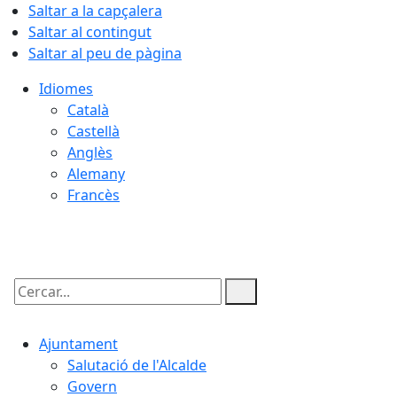
Saltar a la capçalera
Saltar al contingut
Saltar al peu de pàgina
Idiomes
Català
Castellà
Anglès
Alemany
Francès
07.08.2026 | 03:05
Cercar:
Ajuntament
Salutació de l'Alcalde
Govern