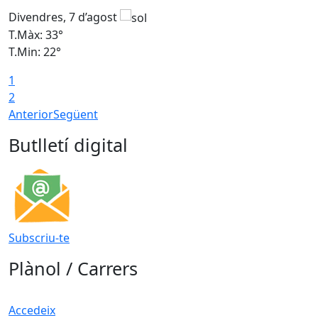
Divendres, 7 d’agost
D
T.Màx: 33°
T
T.Min: 22°
T
1
2
Anterior
Següent
Butlletí digital
Subscriu-te
Plànol / Carrers
Accedeix