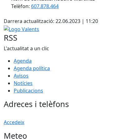
Telèfon:
607.878.464
Facebook
Darrera actualització: 22.06.2023 | 11:20
Logo Valents
RSS
L'actualitat a un clic
Agenda
Agenda política
Avisos
Notícies
Publicacions
Adreces i telèfons
Accedeix
Meteo