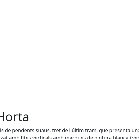
'Horta
iols de pendents suaus, tret de l'últim tram, que presenta un
tzat amb fites verticals amb marques de pintura blanca i ve