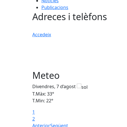
Notícies
Publicacions
Adreces i telèfons
Accedeix
Meteo
Divendres, 7 d’agost
T.Màx: 33°
T.Min: 22°
1
2
Anterior
Següent