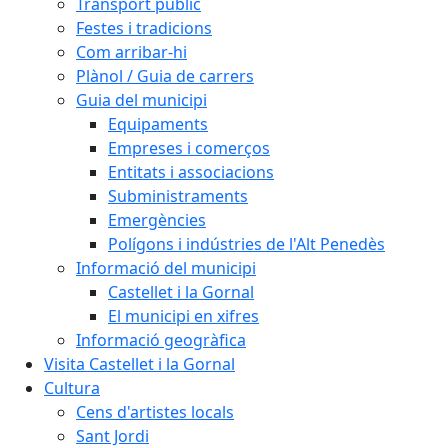
Transport públic
Festes i tradicions
Com arribar-hi
Plànol / Guia de carrers
Guia del municipi
Equipaments
Empreses i comerços
Entitats i associacions
Subministraments
Emergències
Polígons i indústries de l'Alt Penedès
Informació del municipi
Castellet i la Gornal
El municipi en xifres
Informació geogràfica
Visita Castellet i la Gornal
Cultura
Cens d'artistes locals
Sant Jordi