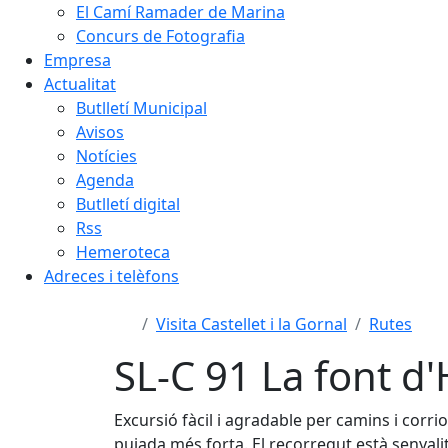
El Camí Ramader de Marina
Concurs de Fotografia
Empresa
Actualitat
Butlletí Municipal
Avisos
Notícies
Agenda
Butlletí digital
Rss
Hemeroteca
Adreces i telèfons
Visita Castellet i la Gornal
Rutes
SL-C 91 La font d
Excursió fàcil i agradable per camins i corr
pujada més forta. El recorregut està senyali