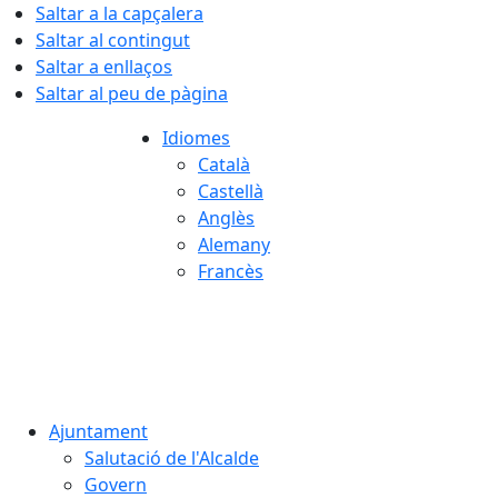
Saltar a la capçalera
Saltar al contingut
Saltar a enllaços
Saltar al peu de pàgina
Idiomes
Català
Castellà
Anglès
Alemany
Francès
07.08.2026 | 05:41
Ajuntament
Salutació de l'Alcalde
Govern