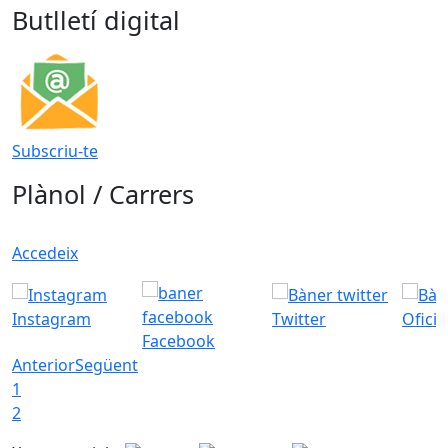
Butlletí digital
Subscriu-te
Plànol / Carrers
Accedeix
Instagram
Twitter
Ofici
Facebook
Anterior
Següent
1
2