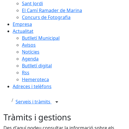
Sant Jordi
El Camí Ramader de Marina
Concurs de Fotografia
Empresa
Actualitat
Butlletí Municipal
Avisos
Notícies
Agenda
Butlletí digital
Rss
Hemeroteca
Adreces i telèfons
Serveis i tràmits
Tràmits i gestions
Des d'aquí podeu consultar la informació sobre els