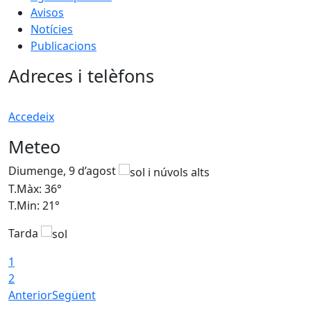
Avisos
Notícies
Publicacions
Adreces i telèfons
Accedeix
Meteo
Diumenge, 9 d’agost
D
T.Màx: 36°
T
T.Min: 21°
T
Tarda
T
1
2
Anterior
Següent