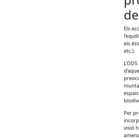
de
Els ec
l’equil
els és
etc.).
L’ODS 
d’aque
preocu
muntan
espais
biodive
Per pr
incorp
visió 
amenaç