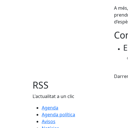
A més,
prendr
d’espè
Con
E
Fac
Darrer
RSS
L'actualitat a un clic
Agenda
Agenda política
Avisos