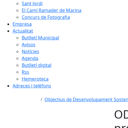
Sant Jordi
El Camí Ramader de Marina
Concurs de Fotografia
Empresa
Actualitat
Butlletí Municipal
Avisos
Notícies
Agenda
Butlletí digital
Rss
Hemeroteca
Adreces i telèfons
Objectius de Desenvolupament Sosten
OD
pr