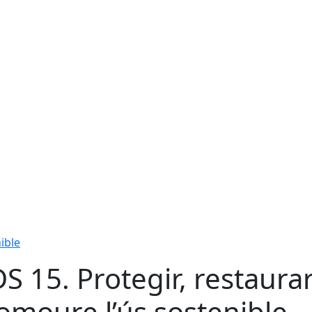
ible
S 15. Protegir, restaurar
omoure l’ús sostenible