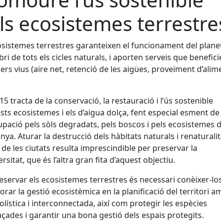
ls ecosistemes terrestre
osistemes terrestres garanteixen el funcionament del planet
ibri de tots els cicles naturals, i aporten serveis que benefici
sers vius (aire net, retenció de les aigües, proveïment d’alim
15 tracta de la conservació, la restauració i l’ús sostenible
sts ecosistemes i els d’aigua dolça, fent especial esment de 
pació pels sòls degradats, pels boscos i pels ecosistemes 
ya. Aturar la destrucció dels hàbitats naturals i renaturali
 de les ciutats resulta imprescindible per preservar la
rsitat, que és l’altra gran fita d’aquest objectiu.
eservar els ecosistemes terrestres és necessari conèixer-los
orar la gestió ecosistèmica en la planificació del territori 
holística i interconnectada, així com protegir les espècies
ades i garantir una bona gestió dels espais protegits.