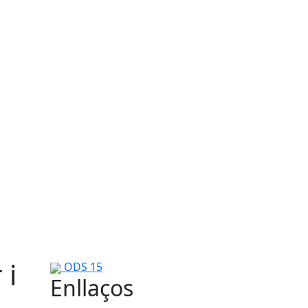
 i
ODS 15
Enllaços