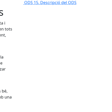
ODS 15. Descripció del ODS
s
a i
en tots
ent,
la
de
tzar
 bé,
amb una