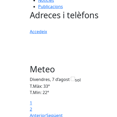
Notícies
Publicacions
Adreces i telèfons
Accedeix
Meteo
Divendres, 7 d’agost
T.Màx: 33°
T.Min: 22°
1
2
Anterior
Següent