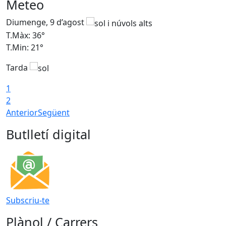
Meteo
Diumenge, 9 d’agost
D
T.Màx: 36°
T
T.Min: 21°
T
Tarda
T
1
2
Anterior
Següent
Butlletí digital
Subscriu-te
Plànol / Carrers