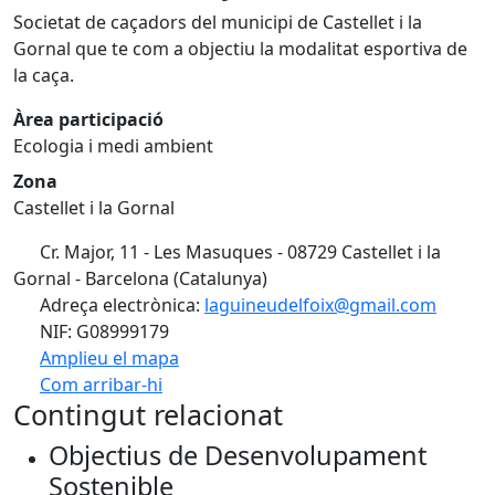
Societat de caçadors del municipi de Castellet i la
Gornal que te com a objectiu la modalitat esportiva de
la caça.
Àrea participació
Ecologia i medi ambient
Zona
Castellet i la Gornal
Cr. Major, 11 - Les Masuques - 08729 Castellet i la
Gornal - Barcelona (Catalunya)
Adreça electrònica:
laguineudelfoix@gmail.com
NIF: G08999179
Amplieu el mapa
Com arribar-hi
Leaflet
| ©
OpenStreetMap
contributors
Contingut relacionat
+
Objectius de Desenvolupament
−
Sostenible