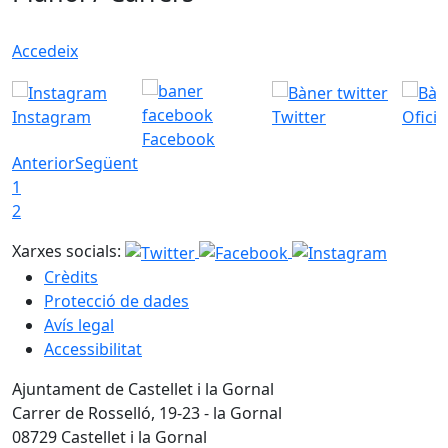
Accedeix
Instagram
Twitter
Ofici
Facebook
Anterior
Següent
1
2
Xarxes socials:
Crèdits
Protecció de dades
Avís legal
Accessibilitat
Ajuntament de Castellet i la Gornal
Carrer de Rosselló, 19-23 - la Gornal
08729 Castellet i la Gornal