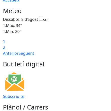
Meteo
Dissabte, 8 d’agost
D
T.Màx: 34°
T
T.Min: 20°
T
1
2
Anterior
Següent
Butlletí digital
Subscriu-te
Plànol / Carrers