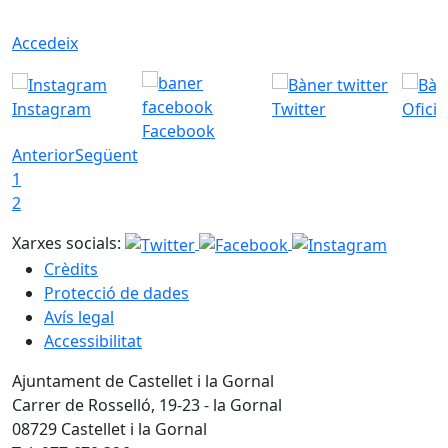
Accedeix
Instagram
Twitter
Ofici
Facebook
Anterior
Següent
1
2
Xarxes socials:
Crèdits
Protecció de dades
Avís legal
Accessibilitat
Ajuntament de Castellet i la Gornal
Carrer de Rosselló, 19-23 - la Gornal
08729 Castellet i la Gornal