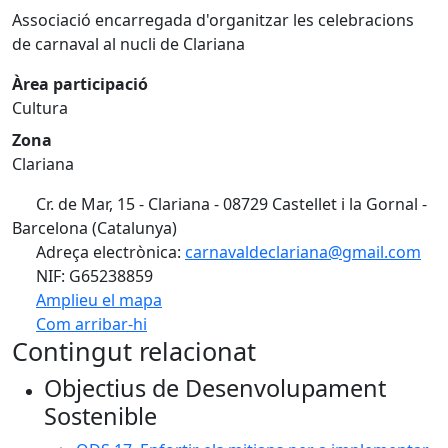
Associació encarregada d'organitzar les celebracions
de carnaval al nucli de Clariana
Àrea participació
Cultura
Zona
Clariana
Cr. de Mar, 15 - Clariana - 08729 Castellet i la Gornal -
Barcelona (Catalunya)
Adreça electrònica:
carnavaldeclariana@gmail.com
NIF: G65238859
Amplieu el mapa
Com arribar-hi
Leaflet
| ©
OpenStreetMap
contributors
Contingut relacionat
+
Objectius de Desenvolupament
−
Sostenible