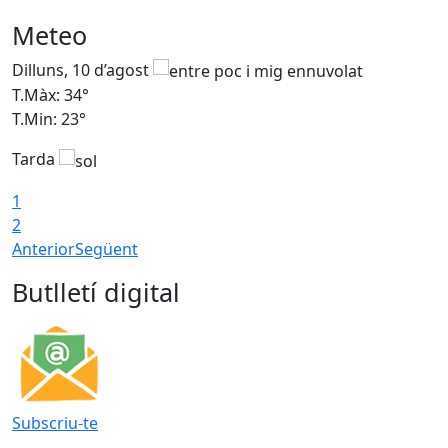
Meteo
Dilluns, 10 d’agost
D
T.Màx: 34°
T
T.Min: 23°
T
Tarda
T
1
2
Anterior
Següent
Butlletí digital
Subscriu-te