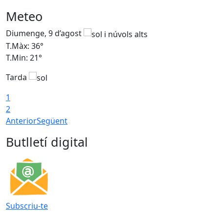
Meteo
Diumenge, 9 d’agost
D
T.Màx: 36°
T
T.Min: 21°
T
Tarda
T
1
2
Anterior
Següent
Butlletí digital
Subscriu-te