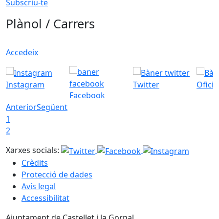
Subscriu-te
Plànol / Carrers
Accedeix
Instagram
Twitter
Ofici
Facebook
Anterior
Següent
1
2
Xarxes socials:
Crèdits
Protecció de dades
Avís legal
Accessibilitat
Ajuntament de Castellet i la Gornal