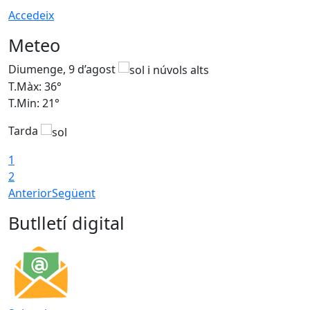
Accedeix
Meteo
Diumenge, 9 d’agost
D
T.Màx: 36°
T
T.Min: 21°
T
Tarda
T
1
2
Anterior
Següent
Butlletí digital