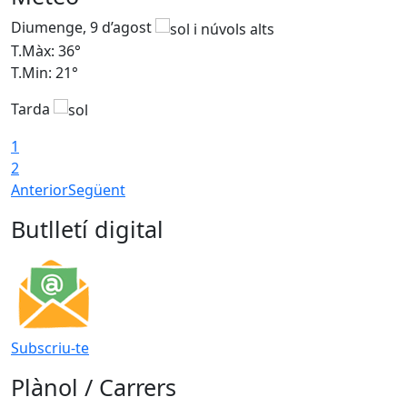
Diumenge, 9 d’agost
D
T.Màx: 36°
T
T.Min: 21°
T
Tarda
T
1
2
Anterior
Següent
Butlletí digital
Subscriu-te
Plànol / Carrers