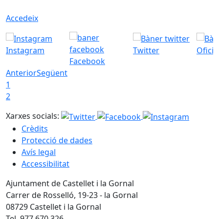
Accedeix
Instagram
Twitter
Ofici
Facebook
Anterior
Següent
1
2
Xarxes socials:
Crèdits
Protecció de dades
Avís legal
Accessibilitat
Ajuntament de Castellet i la Gornal
Carrer de Rosselló, 19-23 - la Gornal
08729 Castellet i la Gornal
Tel. 977 670 326