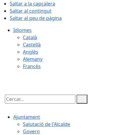
Saltar a la capçalera
Saltar al contingut
Saltar al peu de pàgina
Idiomes
Català
Castellà
Anglès
Alemany
Francès
08.08.2026 | 23:06
Cercar:
Ajuntament
Salutació de l'Alcalde
Govern