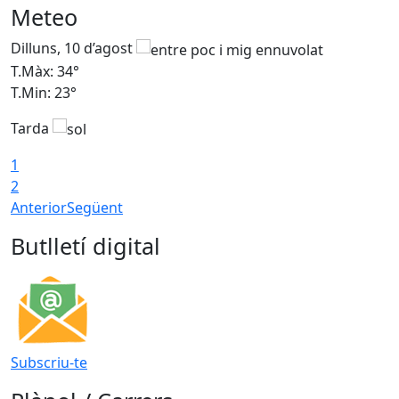
Meteo
Dilluns, 10 d’agost
D
T.Màx: 34°
T
T.Min: 23°
T
Tarda
T
1
2
Anterior
Següent
Butlletí digital
Subscriu-te