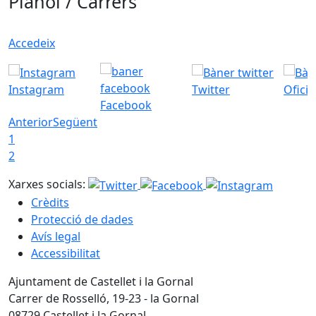
Plànol / Carrers
Accedeix
Instagram
Twitter
Ofici
Facebook
Anterior
Següent
1
2
Xarxes socials:
Crèdits
Protecció de dades
Avís legal
Accessibilitat
Ajuntament de Castellet i la Gornal
Carrer de Rosselló, 19-23 - la Gornal
08729 Castellet i la Gornal