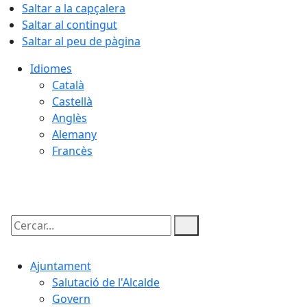
Saltar a la capçalera
Saltar al contingut
Saltar al peu de pàgina
Idiomes
Català
Castellà
Anglès
Alemany
Francès
10.08.2026 | 04:42
Cercar:
Ajuntament
Salutació de l'Alcalde
Govern