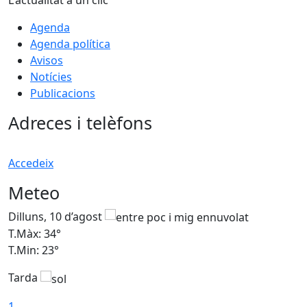
Agenda
Agenda política
Avisos
Notícies
Publicacions
Adreces i telèfons
Accedeix
Meteo
Dilluns, 10 d’agost
D
T.Màx: 34°
T
T.Min: 23°
T
Tarda
T
1