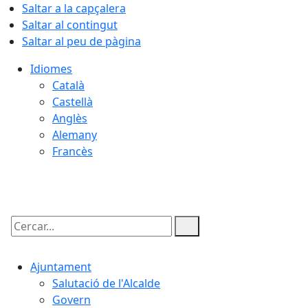
Saltar a la capçalera
Saltar al contingut
Saltar al peu de pàgina
Idiomes
Català
Castellà
Anglès
Alemany
Francès
09.08.2026 | 13:40
Cercar:
Ajuntament
Salutació de l'Alcalde
Govern