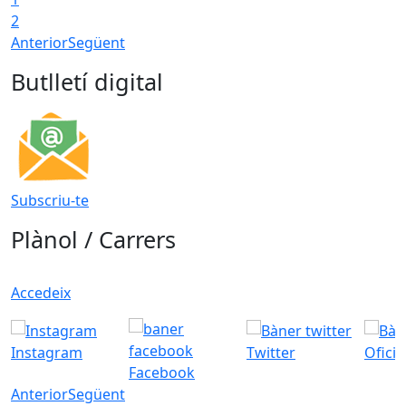
2
Anterior
Següent
Butlletí digital
Subscriu-te
Plànol / Carrers
Accedeix
Instagram
Twitter
Ofici
Facebook
Anterior
Següent