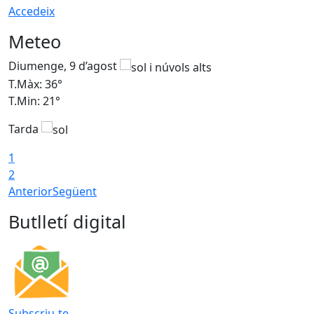
Accedeix
Meteo
Diumenge, 9 d’agost
D
T.Màx: 36°
T
T.Min: 21°
T
Tarda
T
1
2
Anterior
Següent
Butlletí digital
Subscriu-te