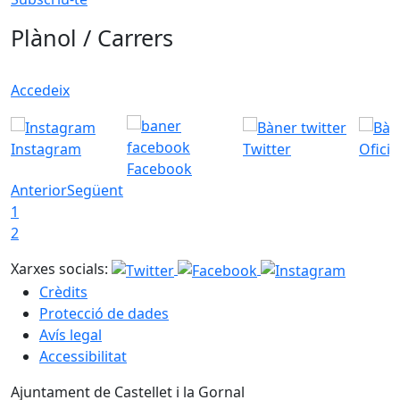
Plànol / Carrers
Accedeix
Instagram
Twitter
Ofici
Facebook
Anterior
Següent
1
2
Xarxes socials:
Crèdits
Protecció de dades
Avís legal
Accessibilitat
Ajuntament de Castellet i la Gornal