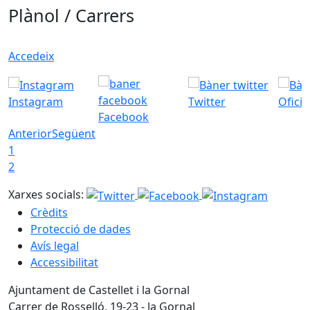
Plànol / Carrers
Accedeix
Instagram
Twitter
Ofici
Facebook
Anterior
Següent
1
2
Xarxes socials:
Crèdits
Protecció de dades
Avís legal
Accessibilitat
Ajuntament de Castellet i la Gornal
Carrer de Rosselló, 19-23 - la Gornal