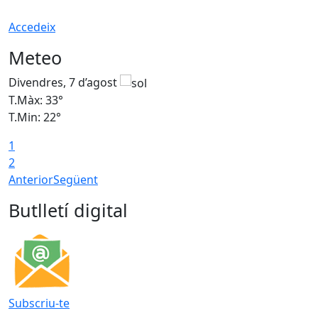
Accedeix
Meteo
Divendres, 7 d’agost
D
T.Màx: 33°
T
T.Min: 22°
T
1
2
Anterior
Següent
Butlletí digital
Subscriu-te