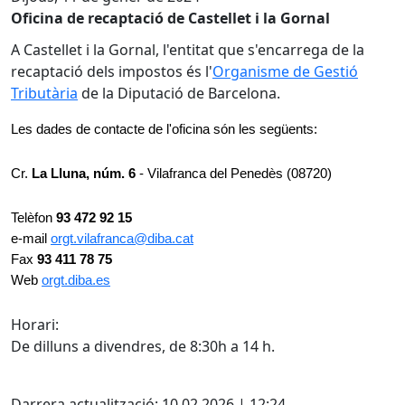
Oficina de recaptació de Castellet i la Gornal
A Castellet i la Gornal, l'entitat que s'encarrega de la
recaptació dels impostos és l'
Organisme de Gestió
Tributària
de la Diputació de Barcelona.
Les dades de contacte de l'oficina són les següents:
Cr.
La Lluna, núm. 6
- Vilafranca del Penedès (08720)
Telèfon
93 472 92 15
e-mail
orgt.vilafranca@diba.cat
Fax
93 411 78 75
Web
orgt.diba.es
Horari:
De dilluns a divendres, de 8:30h a 14 h.
Facebook
Darrera actualització: 10.02.2026 | 12:24