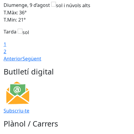
Diumenge, 9 d’agost
D
T.Màx: 36°
T
T.Min: 21°
T
Tarda
T
1
2
Anterior
Següent
Butlletí digital
Subscriu-te
Plànol / Carrers