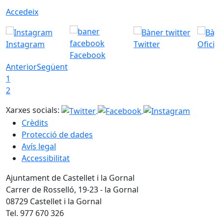
Accedeix
Instagram
Twitter
Ofici
Facebook
Anterior
Següent
1
2
Xarxes socials:
Crèdits
Protecció de dades
Avís legal
Accessibilitat
Ajuntament de Castellet i la Gornal
Carrer de Rosselló, 19-23 - la Gornal
08729 Castellet i la Gornal
Tel. 977 670 326