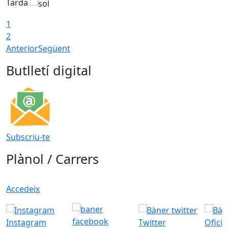
Tarda
T
1
2
Anterior
Següent
Butlletí digital
Subscriu-te
Plànol / Carrers
Accedeix
Instagram
Twitter
Ofici