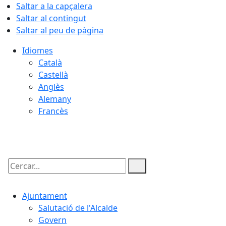
Saltar a la capçalera
Saltar al contingut
Saltar al peu de pàgina
Idiomes
Català
Castellà
Anglès
Alemany
Francès
08.08.2026 | 23:36
Cercar:
Ajuntament
Salutació de l'Alcalde
Govern