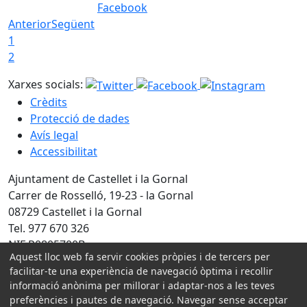
Facebook
Anterior
Següent
1
2
Xarxes socials:
Crèdits
Protecció de dades
Avís legal
Accessibilitat
Ajuntament de Castellet i la Gornal
Carrer de Rosselló, 19-23 - la Gornal
08729 Castellet i la Gornal
Tel. 977 670 326
NIF P0805700B
Aquest lloc web fa servir cookies pròpies i de tercers per
facilitar-te una experiència de navegació òptima i recollir
Amb la col·laboració de:
informació anònima per millorar i adaptar-nos a les teves
preferències i pautes de navegació. Navegar sense acceptar