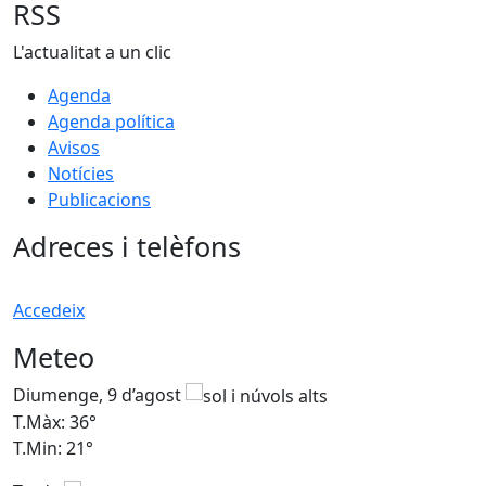
RSS
L'actualitat a un clic
Agenda
Agenda política
Avisos
Notícies
Publicacions
Adreces i telèfons
Accedeix
Meteo
Diumenge, 9 d’agost
D
T.Màx: 36°
T
T.Min: 21°
T