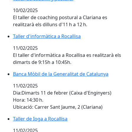
10/02/2025
El taller de coaching postural a Clariana es
realitzarà els dilluns d'11 h a 12 h.
Taller d'informàtica a Rocallisa
Taller d'informàtica a Rocallisa
11/02/2025
El taller d'informàtica a Rocallisa es realitzarà els
dimarts de 9:15h a 10:45h.
Banca Mòbil de la Generalitat de Catalunya
Banca Mòbil de la Generalitat de Catalunya
11/02/2025
Dia:Dimarts 11 de febrer (Caixa d'Enginyers)
Hora: 14:30 h.
Ubicació: Carrer Sant Jaume, 2 (Clariana)
Taller de Ioga a Rocallisa
Taller de Ioga a Rocallisa
11/02/2025