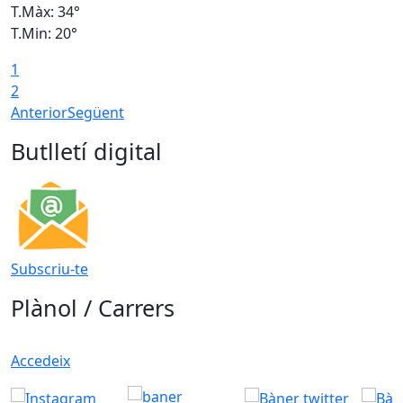
T.Màx: 34°
T
T.Min: 20°
T
1
2
Anterior
Següent
Butlletí digital
Subscriu-te
Plànol / Carrers
Accedeix