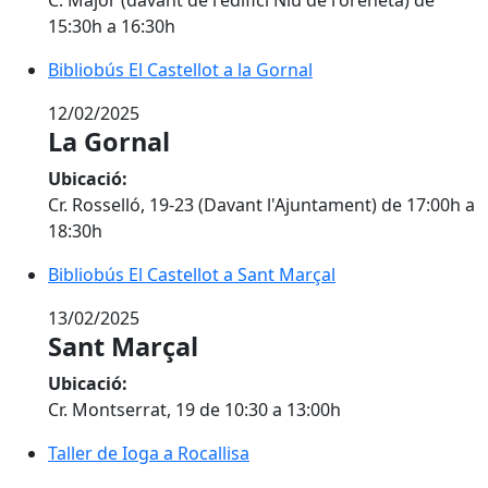
15:30h a 16:30h
Bibliobús El Castellot a la Gornal
Bibliobús El Castellot a la Gornal
12/02/2025
La Gornal
Ubicació:
Cr. Rosselló, 19-23 (Davant l'Ajuntament) de 17:00h a
18:30h
Bibliobús El Castellot a Sant Marçal
Bibliobús El Castellot a Sant Marçal
13/02/2025
Sant Marçal
Ubicació:
Cr. Montserrat, 19 de 10:30 a 13:00h
Taller de Ioga a Rocallisa
Taller de Ioga a Rocallisa