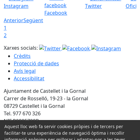
Instagram
Twitter
Ofici
Facebook
Anterior
Següent
1
2
Xarxes socials:
Crèdits
Protecció de dades
Avís legal
Accessibilitat
Ajuntament de Castellet i la Gornal
Carrer de Rosselló, 19-23 - la Gornal
08729 Castellet i la Gornal
Tel. 977 670 326
NIF P0805700B
Aquest lloc web fa servir cookies pròpies i de tercers per
facilitar-te una experiència de navegació òptima i recollir
Amb la col·laboració de:
informació anònima per millorar i adaptar-nos a les teves