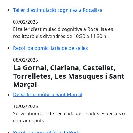
Taller d'estimulació cognitiva a Rocallisa
Taller d'estimulació cognitiva a Rocallisa
07/02/2025
El taller d'estimulació cognitiva a Rocallisa es
realitzarà els divendres de 10:30 a 11:30 h.
Recollida domiciliària de deixalles
Recollida domiciliària de deixalles
08/02/2025
La Gornal, Clariana, Castellet,
Torrelletes, Les Masuques i Sant
Marçal
Deixalleria mòbil a Sant Marçal
Deixalleria mòbil a Sant Marçal
10/02/2025
Servei itinerant de recollida de residus especials o
contaminants.
Recollida Domiciliària de Poda
Recollida Domiciliària de Poda