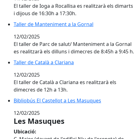
El taller de Ioga a Rocallisa es realitzarà els dimarts
i dijous de 16:30h a 17:30h.
Taller de Manteniment a la Gornal
Taller de Manteniment a la Gornal
12/02/2025
El taller de Parc de salut/ Manteniment a la Gornal
es realitzarà els dilluns i dimecres de 8:45h a 9:45 h.
Taller de Català a Clariana
Taller de Català a Clariana
12/02/2025
El taller de Català a Clariana es realitzarà els
dimecres de 12h a 13h.
Bibliobús El Castellot a Les Masuques
Bibliobús El Castellot a Les Masuques
12/02/2025
Les Masuques
Ubicació:
C. Major (davant de l'edifici Niu de l'oreneta) de