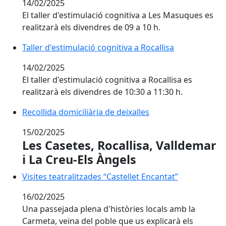
14/02/2025
El taller d'estimulació cognitiva a Les Masuques es
realitzarà els divendres de 09 a 10 h.
Taller d'estimulació cognitiva a Rocallisa
Taller d'estimulació cognitiva a Rocallisa
14/02/2025
El taller d'estimulació cognitiva a Rocallisa es
realitzarà els divendres de 10:30 a 11:30 h.
Recollida domiciliària de deixalles
Recollida domiciliària de deixalles
15/02/2025
Les Casetes, Rocallisa, Valldemar
i La Creu-Els Àngels
Visites teatralitzades “Castellet Encantat”
Visites teatralitzades “Castellet Encantat”
16/02/2025
Una passejada plena d'històries locals amb la
Carmeta, veïna del poble que us explicarà els