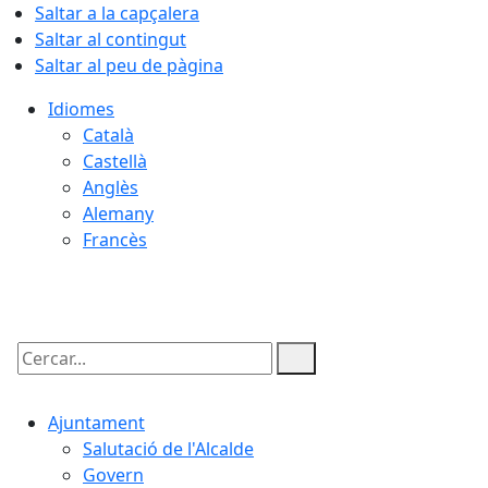
Saltar a la capçalera
Saltar al contingut
Saltar al peu de pàgina
Idiomes
Català
Castellà
Anglès
Alemany
Francès
07.08.2026 | 15:25
Cercar:
Ajuntament
Salutació de l'Alcalde
Govern