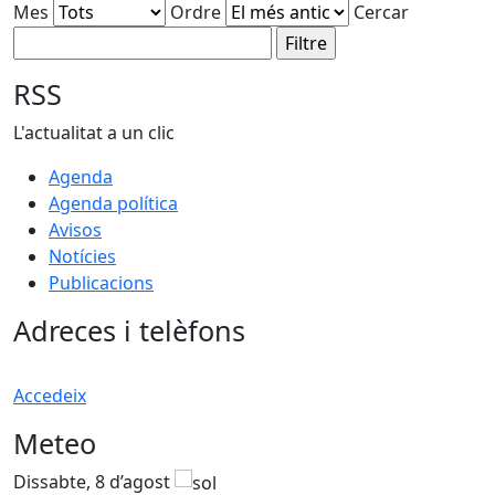
Mes
Ordre
Cercar
RSS
L'actualitat a un clic
Agenda
Agenda política
Avisos
Notícies
Publicacions
Adreces i telèfons
Accedeix
Meteo
Dissabte, 8 d’agost
D