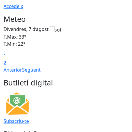
Accedeix
Meteo
Divendres, 7 d’agost
D
T.Màx: 33°
T
T.Min: 22°
T
1
2
Anterior
Següent
Butlletí digital
Subscriu-te