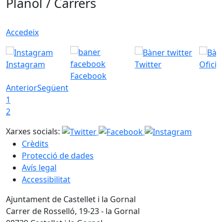
Plànol / Carrers
Accedeix
Instagram
Twitter
Ofici
Facebook
Anterior
Següent
1
2
Xarxes socials:
Crèdits
Protecció de dades
Avís legal
Accessibilitat
Ajuntament de Castellet i la Gornal
Carrer de Rosselló, 19-23 - la Gornal