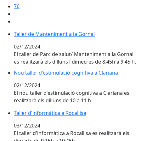
76
Taller de Manteniment a la Gornal
Taller de Manteniment a la Gornal
02/12/2024
El taller de Parc de salut/ Manteniment a la Gornal
es realitzarà els dilluns i dimecres de 8:45h a 9:45 h.
Nou taller d'estimulació cognitiva a Clariana
Nou taller d'estimulació cognitiva a Clariana
02/12/2024
El nou taller d'estimulació cognitiva a Clariana es
realitzarà els dilluns de 10 a 11 h.
Taller d'informàtica a Rocallisa
Taller d'informàtica a Rocallisa
03/12/2024
El taller d'informàtica a Rocallisa es realitzarà els
dimarts de 9:15h a 10:45h.