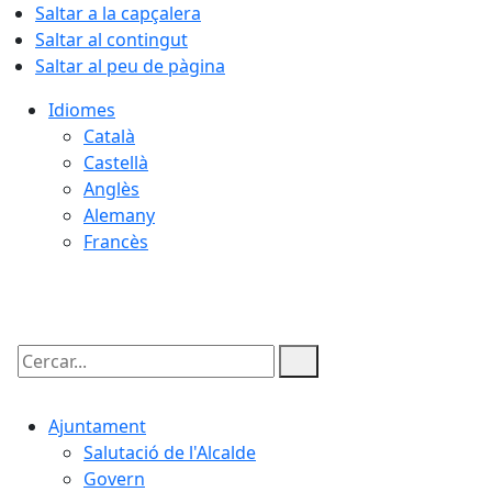
Saltar a la capçalera
Saltar al contingut
Saltar al peu de pàgina
Idiomes
Català
Castellà
Anglès
Alemany
Francès
07.08.2026 | 10:37
Cercar:
Ajuntament
Salutació de l'Alcalde
Govern