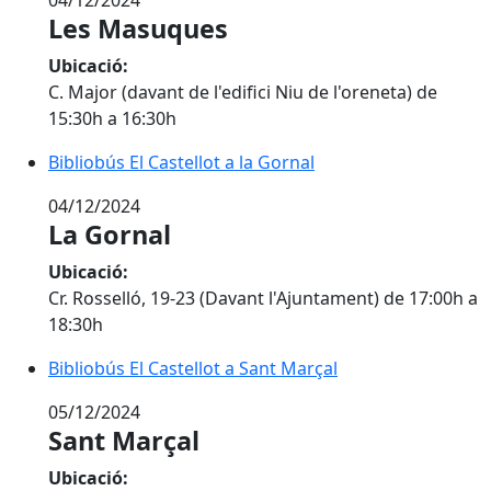
04/12/2024
Les Masuques
Ubicació:
C. Major (davant de l'edifici Niu de l'oreneta) de
15:30h a 16:30h
Bibliobús El Castellot a la Gornal
Bibliobús El Castellot a la Gornal
04/12/2024
La Gornal
Ubicació:
Cr. Rosselló, 19-23 (Davant l'Ajuntament) de 17:00h a
18:30h
Bibliobús El Castellot a Sant Marçal
Bibliobús El Castellot a Sant Marçal
05/12/2024
Sant Marçal
Ubicació: