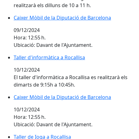
realitzarà els dilluns de 10 a 11 h.
Caixer Mòbil de la Diputació de Barcelona
Caixer Mòbil de la Diputació de Barcelona
09/12/2024
Hora: 12:55 h.
Ubicació: Davant de l'Ajuntament.
Taller d'informàtica a Rocallisa
Taller d'informàtica a Rocallisa
10/12/2024
El taller d'informàtica a Rocallisa es realitzarà els
dimarts de 9:15h a 10:45h.
Caixer Mòbil de la Diputació de Barcelona
Caixer Mòbil de la Diputació de Barcelona
10/12/2024
Hora: 12:55 h.
Ubicació: Davant de l'Ajuntament.
Taller de Ioga a Rocallisa
Taller de Ioga a Rocallisa