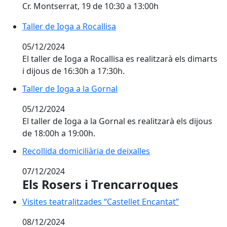
Cr. Montserrat, 19 de 10:30 a 13:00h
Taller de Ioga a Rocallisa
Taller de Ioga a Rocallisa
05/12/2024
El taller de Ioga a Rocallisa es realitzarà els dimarts
i dijous de 16:30h a 17:30h.
Taller de Ioga a la Gornal
Taller de Ioga a la Gornal
05/12/2024
El taller de Ioga a la Gornal es realitzarà els dijous
de 18:00h a 19:00h.
Recollida domiciliària de deixalles
Recollida domiciliària de deixalles
07/12/2024
Els Rosers i Trencarroques
Visites teatralitzades “Castellet Encantat”
Visites teatralitzades “Castellet Encantat”
08/12/2024