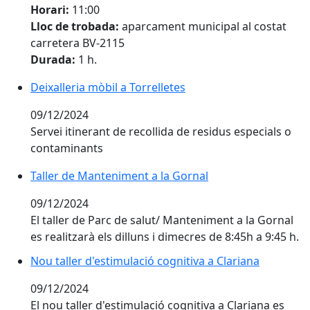
Horari:
11:00
Lloc de trobada:
aparcament municipal al costat
carretera BV-2115
Durada:
1 h.
Deixalleria mòbil a Torrelletes
Deixalleria mòbil a Torrelletes
09/12/2024
Servei itinerant de recollida de residus especials o
contaminants
Taller de Manteniment a la Gornal
Taller de Manteniment a la Gornal
09/12/2024
El taller de Parc de salut/ Manteniment a la Gornal
es realitzarà els dilluns i dimecres de 8:45h a 9:45 h.
Nou taller d'estimulació cognitiva a Clariana
Nou taller d'estimulació cognitiva a Clariana
09/12/2024
El nou taller d'estimulació cognitiva a Clariana es