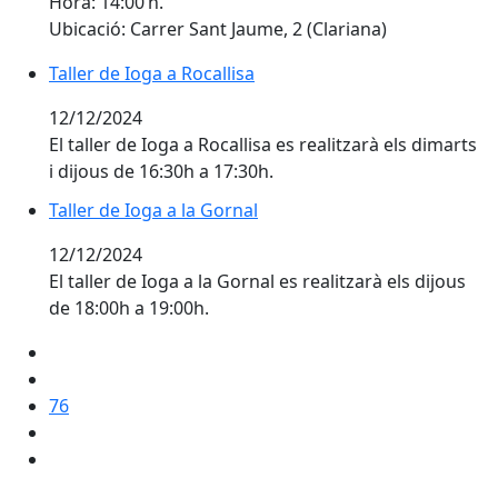
Hora: 14:00 h.
Ubicació: Carrer Sant Jaume, 2 (Clariana)
Taller de Ioga a Rocallisa
Taller de Ioga a Rocallisa
12/12/2024
El taller de Ioga a Rocallisa es realitzarà els dimarts
i dijous de 16:30h a 17:30h.
Taller de Ioga a la Gornal
Taller de Ioga a la Gornal
12/12/2024
El taller de Ioga a la Gornal es realitzarà els dijous
de 18:00h a 19:00h.
76