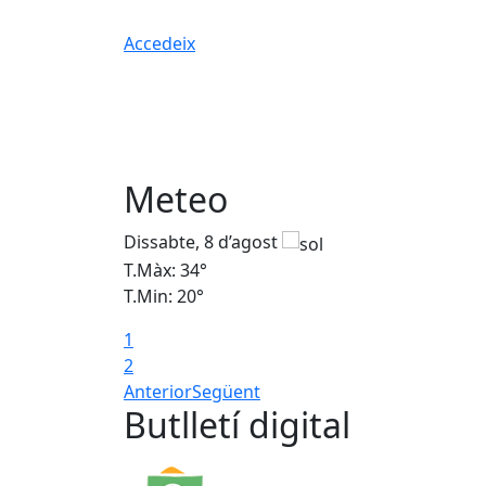
Accedeix
Meteo
Dissabte, 8 d’agost
T.Màx: 34°
T.Min: 20°
1
2
Anterior
Següent
Butlletí digital