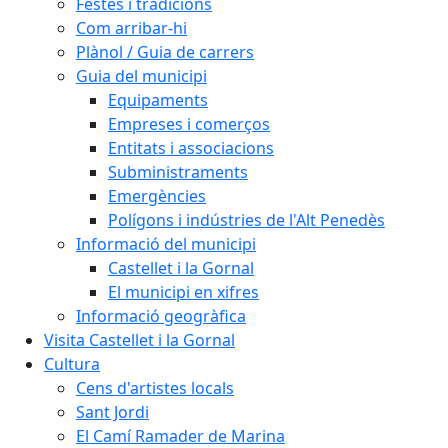
Festes i tradicions
Com arribar-hi
Plànol / Guia de carrers
Guia del municipi
Equipaments
Empreses i comerços
Entitats i associacions
Subministraments
Emergències
Polígons i indústries de l'Alt Penedès
Informació del municipi
Castellet i la Gornal
El municipi en xifres
Informació geogràfica
Visita Castellet i la Gornal
Cultura
Cens d'artistes locals
Sant Jordi
El Camí Ramader de Marina