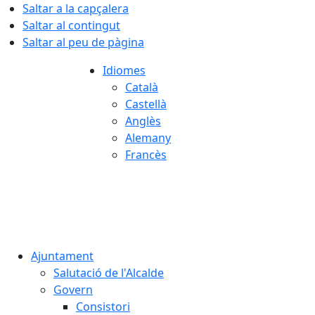
Saltar a la capçalera
Saltar al contingut
Saltar al peu de pàgina
Idiomes
Català
Castellà
Anglès
Alemany
Francès
08.08.2026 | 07:11
Ajuntament
Salutació de l'Alcalde
Govern
Consistori