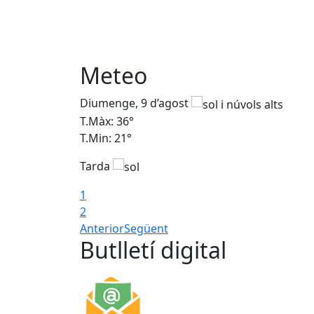
Meteo
Diumenge, 9 d’agost
T.Màx: 36°
T.Min: 21°
Tarda
1
2
Anterior
Següent
Butlletí digital