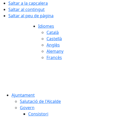
Saltar a la capçalera
Saltar al contingut
Saltar al peu de pàgina
Idiomes
Català
Castellà
Anglès
Alemany
Francès
09.08.2026 | 05:39
Ajuntament
Salutació de l'Alcalde
Govern
Consistori