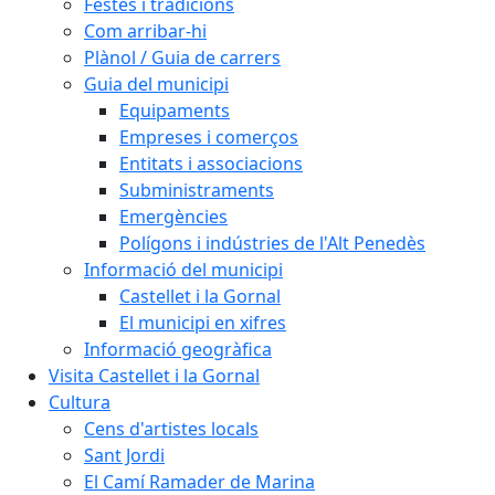
Festes i tradicions
Com arribar-hi
Plànol / Guia de carrers
Guia del municipi
Equipaments
Empreses i comerços
Entitats i associacions
Subministraments
Emergències
Polígons i indústries de l'Alt Penedès
Informació del municipi
Castellet i la Gornal
El municipi en xifres
Informació geogràfica
Visita Castellet i la Gornal
Cultura
Cens d'artistes locals
Sant Jordi
El Camí Ramader de Marina