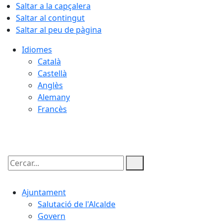
Saltar a la capçalera
Saltar al contingut
Saltar al peu de pàgina
Idiomes
Català
Castellà
Anglès
Alemany
Francès
09.08.2026 | 05:46
Cercar:
Ajuntament
Salutació de l'Alcalde
Govern