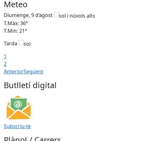
Meteo
Diumenge, 9 d’agost
D
T.Màx: 36°
T
T.Min: 21°
T
Tarda
T
1
2
Anterior
Següent
Butlletí digital
Subscriu-te
Plànol / Carrers