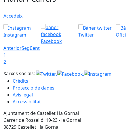
Accedeix
Instagram
Twitter
Ofici
Facebook
Anterior
Següent
1
2
Xarxes socials:
Crèdits
Protecció de dades
Avís legal
Accessibilitat
Ajuntament de Castellet i la Gornal
Carrer de Rosselló, 19-23 - la Gornal
08729 Castellet i la Gornal