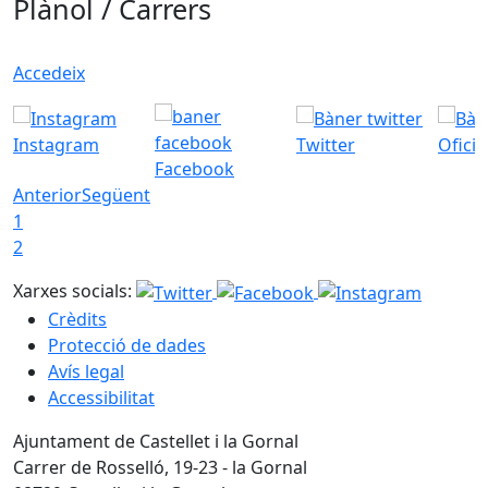
Plànol / Carrers
Accedeix
Instagram
Twitter
Ofici
Facebook
Anterior
Següent
1
2
Xarxes socials:
Crèdits
Protecció de dades
Avís legal
Accessibilitat
Ajuntament de Castellet i la Gornal
Carrer de Rosselló, 19-23 - la Gornal