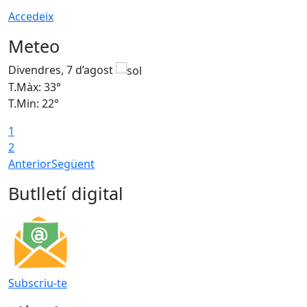
Accedeix
Meteo
Divendres, 7 d’agost
D
T.Màx: 33°
T
T.Min: 22°
T
1
2
Anterior
Següent
Butlletí digital
Subscriu-te