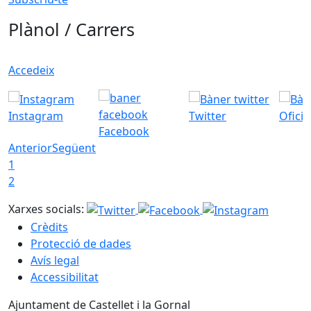
Plànol / Carrers
Accedeix
Instagram
Twitter
Ofici
Facebook
Anterior
Següent
1
2
Xarxes socials:
Crèdits
Protecció de dades
Avís legal
Accessibilitat
Ajuntament de Castellet i la Gornal