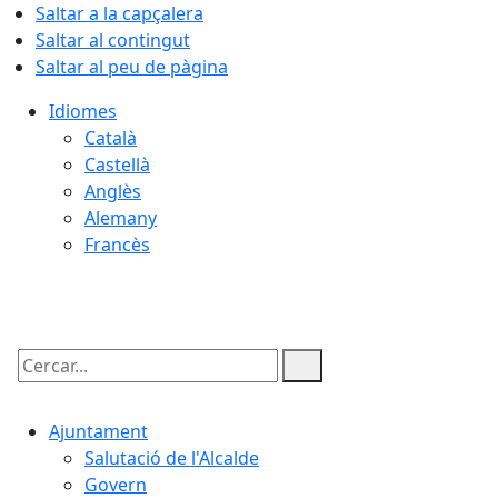
Saltar a la capçalera
Saltar al contingut
Saltar al peu de pàgina
Idiomes
Català
Castellà
Anglès
Alemany
Francès
06.08.2026 | 06:54
Cercar:
Ajuntament
Salutació de l'Alcalde
Govern