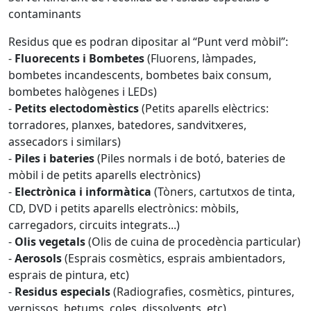
contaminants
Residus que es podran dipositar al “Punt verd mòbil”:
-
Fluorecents i Bombetes
(Fluorens, làmpades,
bombetes incandescents, bombetes baix consum,
bombetes halògenes i LEDs)
-
Petits electodomèstics
(Petits aparells elèctrics:
torradores, planxes, batedores, sandvitxeres,
assecadors i similars)
-
Piles i bateries
(Piles normals i de botó, bateries de
mòbil i de petits aparells electrònics)
-
Electrònica i informàtica
(Tòners, cartutxos de tinta,
CD, DVD i petits aparells electrònics: mòbils,
carregadors, circuits integrats...)
-
Olis vegetals
(Olis de cuina de procedència particular)
-
Aerosols
(Esprais cosmètics, esprais ambientadors,
esprais de pintura, etc)
-
Residus especials
(Radiografies, cosmètics, pintures,
vernissos, betums, coles, dissolvents, etc)