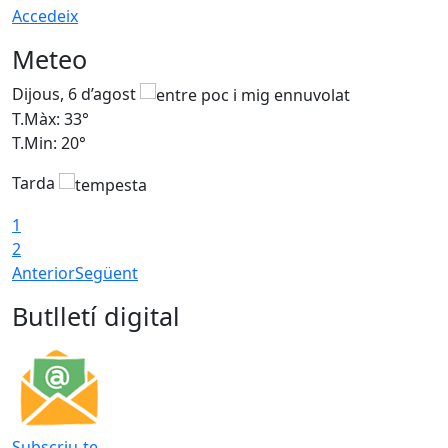
Accedeix
Meteo
Dijous, 6 d’agost
D
T.Màx: 33°
T
T.Min: 20°
T
Tarda
1
2
Anterior
Següent
Butlletí digital
Subscriu-te