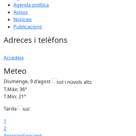
Agenda política
Avisos
Notícies
Publicacions
Adreces i telèfons
Accedeix
Meteo
Diumenge, 9 d’agost
D
T.Màx: 36°
T
T.Min: 21°
T
Tarda
T
1
2
Anterior
Següent