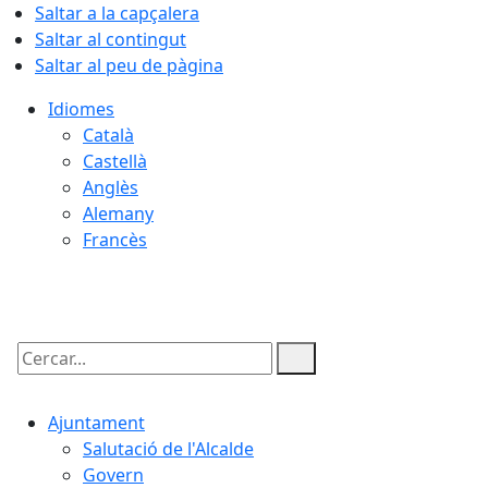
Saltar a la capçalera
Saltar al contingut
Saltar al peu de pàgina
Idiomes
Català
Castellà
Anglès
Alemany
Francès
08.08.2026 | 15:35
Cercar:
Ajuntament
Salutació de l'Alcalde
Govern