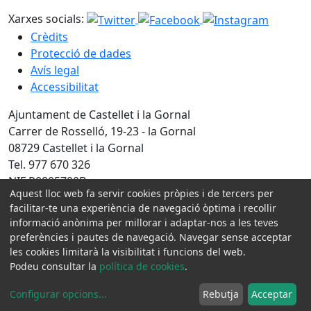
Xarxes socials:
Crèdits
Protecció de dades
Avís legal
Accessibilitat
Ajuntament de Castellet i la Gornal
Carrer de Rosselló, 19-23 - la Gornal
08729 Castellet i la Gornal
Tel. 977 670 326
NIF P0805700B
Aquest lloc web fa servir cookies pròpies i de tercers per
facilitar-te una experiència de navegació òptima i recollir
Amb la col·laboració de:
informació anònima per millorar i adaptar-nos a les teves
preferències i pautes de navegació. Navegar sense acceptar
les cookies limitarà la visibilitat i funcions del web.
Podeu consultar la
política de cookies
.
Configurar opcions
...
Rebutja
Acceptar