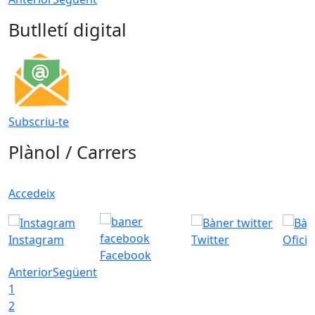
Butlletí digital
Subscriu-te
Plànol / Carrers
Accedeix
Instagram
Twitter
Ofici
Facebook
Anterior
Següent
1
2