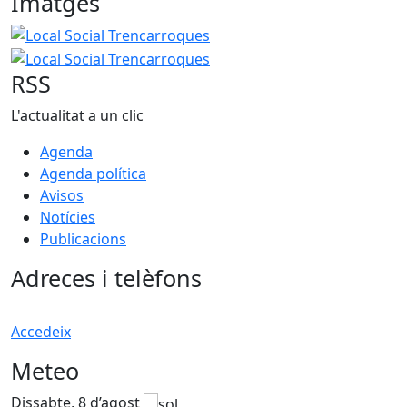
Imatges
Local Social Trencarroques
Local Social Trencarroques
RSS
L'actualitat a un clic
Agenda
Agenda política
Avisos
Notícies
Publicacions
Adreces i telèfons
Accedeix
Meteo
Dissabte, 8 d’agost
D