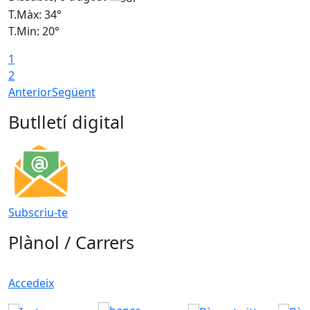
T.Màx: 34°
T
T.Min: 20°
T
1
2
Anterior
Següent
Butlletí digital
Subscriu-te
Plànol / Carrers
Accedeix