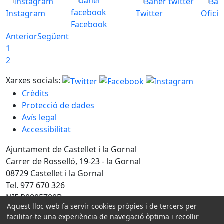
Instagram
Twitter
Ofici
Facebook
Anterior
Següent
1
2
Xarxes socials:
Crèdits
Protecció de dades
Avís legal
Accessibilitat
Ajuntament de Castellet i la Gornal
Carrer de Rosselló, 19-23 - la Gornal
08729 Castellet i la Gornal
Tel. 977 670 326
NIF P0805700B
Aquest lloc web fa servir cookies pròpies i de tercers per
Amb la col·laboració de:
facilitar-te una experiència de navegació òptima i recollir