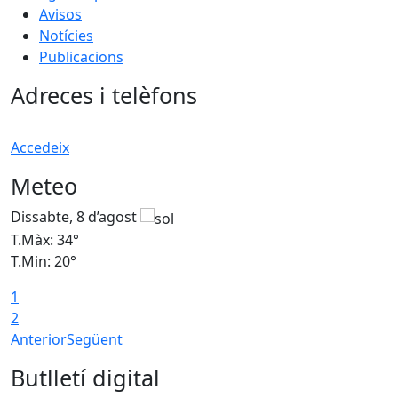
Avisos
Notícies
Publicacions
Adreces i telèfons
Accedeix
Meteo
Dissabte, 8 d’agost
D
T.Màx: 34°
T
T.Min: 20°
T
1
2
Anterior
Següent
Butlletí digital