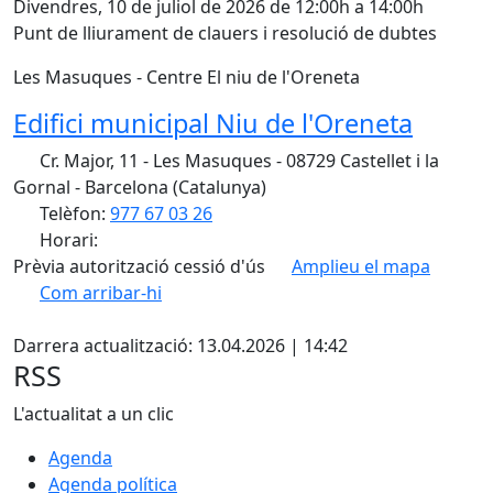
Divendres, 10 de juliol de 2026 de 12:00h a 14:00h
Punt de lliurament de clauers i resolució de dubtes
Les Masuques - Centre El niu de l'Oreneta
Edifici municipal Niu de l'Oreneta
Cr. Major, 11 - Les Masuques - 08729 Castellet i la
Gornal - Barcelona (Catalunya)
Telèfon:
977 67 03 26
Horari:
Prèvia autorització cessió d'ús
Amplieu el mapa
Com arribar-hi
Leaflet
| ©
OpenStreetMap
contributors
Facebook
+
Darrera actualització: 13.04.2026 | 14:42
−
RSS
L'actualitat a un clic
Agenda
Agenda política