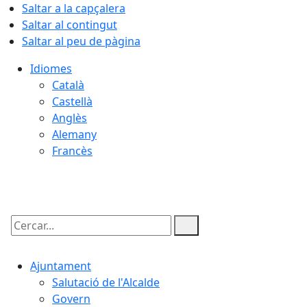
Saltar a la capçalera
Saltar al contingut
Saltar al peu de pàgina
Idiomes
Català
Castellà
Anglès
Alemany
Francès
08.08.2026 | 11:31
Cercar:
Ajuntament
Salutació de l'Alcalde
Govern