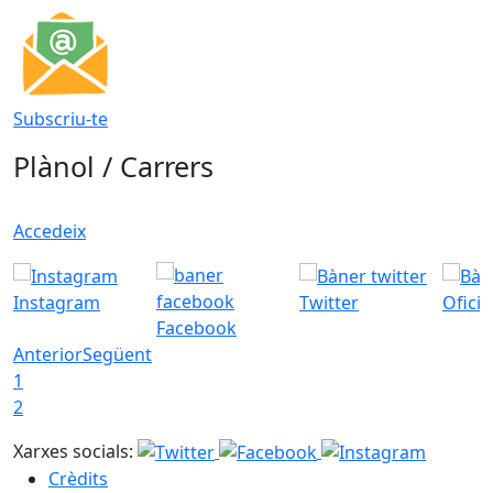
Subscriu-te
Plànol / Carrers
Accedeix
Instagram
Twitter
Ofici
Facebook
Anterior
Següent
1
2
Xarxes socials:
Crèdits